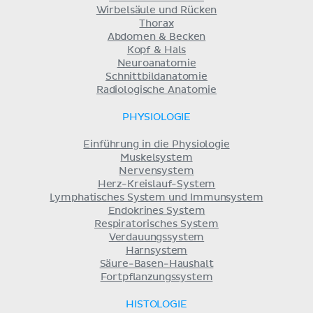
Wirbelsäule und Rücken
Thorax
Abdomen & Becken
Kopf & Hals
Neuroanatomie
Schnittbildanatomie
Radiologische Anatomie
PHYSIOLOGIE
Einführung in die Physiologie
Muskelsystem
Nervensystem
Herz-Kreislauf-System
Lymphatisches System und Immunsystem
Endokrines System
Respiratorisches System
Verdauungssystem
Harnsystem
Säure-Basen-Haushalt
Fortpflanzungssystem
HISTOLOGIE