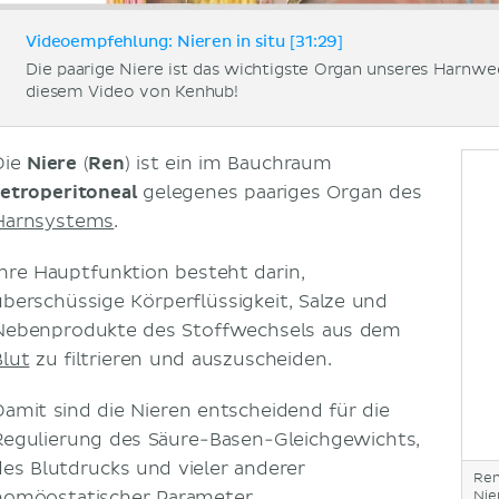
Videoempfehlung: Nieren in situ [31:29]
Die paarige Niere ist das wichtigste Organ unseres Harnw
diesem Video von Kenhub!
Die
Niere
(
Ren
) ist ein im Bauchraum
retroperitoneal
gelegenes paariges Organ des
Harnsystems
.
Ihre Hauptfunktion besteht darin,
überschüssige Körperflüssigkeit, Salze und
Nebenprodukte des Stoffwechsels aus dem
Blut
zu filtrieren und auszuscheiden.
Damit sind die Nieren entscheidend für die
Regulierung des Säure-Basen-Gleichgewichts,
des Blutdrucks und vieler anderer
Re
homöostatischer Parameter.
Nie