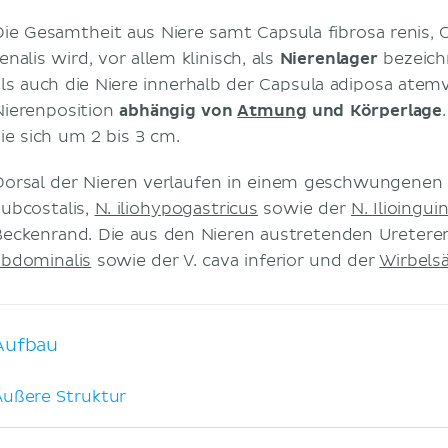
Die Gesamtheit aus Niere samt Capsula fibrosa renis, 
enalis wird, vor allem klinisch, als
Nierenlager
bezeich
als auch die Niere innerhalb der Capsula adiposa atemve
Nierenposition
abhängig von
Atmung
und Körperlage
sie sich um 2 bis 3 cm.
Dorsal der Nieren verlaufen in einem geschwungenen 
subcostalis,
N. iliohypogastricus
sowie der
N. Ilioinguin
Beckenrand. Die aus den Nieren austretenden Ureteren
abdominalis
sowie der V. cava inferior und der
Wirbels
Aufbau
Äußere Struktur