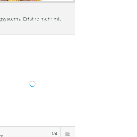
egsystems. Erfahre mehr mit
n
1/4
re