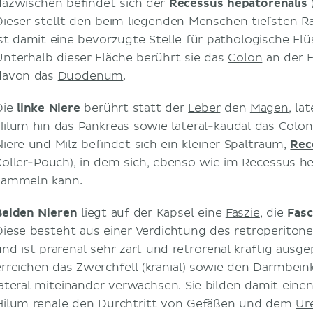
dazwischen befindet sich der
Recessus hepatorenalis
Dieser stellt den beim liegenden Menschen tiefsten 
ist damit eine bevorzugte Stelle für pathologische F
Unterhalb dieser Fläche berührt sie das
Colon
an der F
davon das
Duodenum
.
Die
linke Niere
berührt statt der
Leber
den
Magen
, la
Hilum hin das
Pankreas
sowie lateral-kaudal das
Colon
Niere und Milz befindet sich ein kleiner Spaltraum,
Rec
Koller-Pouch), in dem sich, ebenso wie im Recessus hep
sammeln kann.
Beiden Nieren
liegt auf der Kapsel eine
Faszie
, die
Fasc
Diese besteht aus einer Verdichtung des retroperiton
und ist prärenal sehr zart und retrorenal kräftig ausge
erreichen das
Zwerchfell
(kranial) sowie den Darmbein
lateral miteinander verwachsen. Sie bilden damit eine
Hilum renale den Durchtritt von Gefäßen und dem
Ur