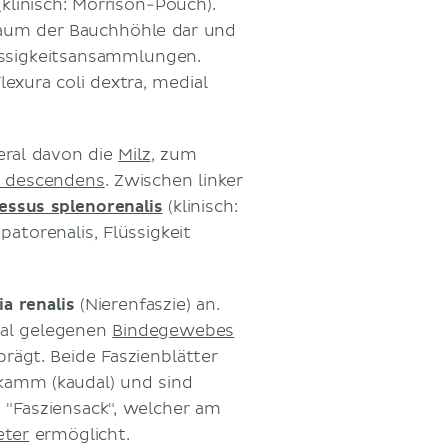
(klinisch: Morrison-Pouch).
Raum der Bauchhöhle dar und
lüssigkeitsansammlungen.
lexura coli dextra, medial
teral davon die
Milz
, zum
 descendens
. Zwischen linker
essus splenorenalis
(klinisch:
atorenalis, Flüssigkeit
ia renalis
(Nierenfaszie) an.
eal gelegenen
Bindegewebes
prägt. Beide Faszienblätter
kamm (kaudal) und sind
n "Fasziensack", welcher am
eter
ermöglicht.