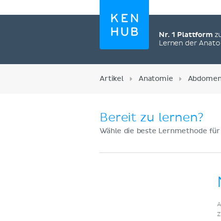
Nr. 1 Plattform
z
Lernen der Anat
Artikel
Anatomie
Abdome
Bereit zu lernen?
Wähle die beste Lernmethode für
Jetzt registrieren
A
Z