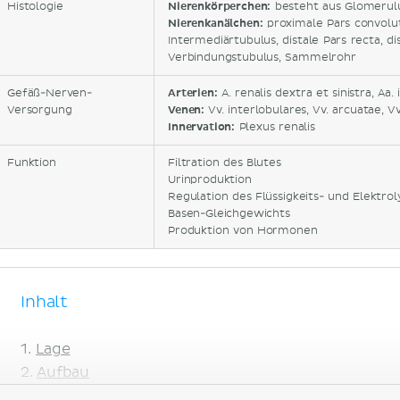
Histologie
Nierenkörperchen:
besteht aus Glomerul
Nierenkanälchen:
proximale Pars convolut
Intermediärtubulus, distale Pars recta, di
Verbindungstubulus, Sammelrohr
Gefäß-Nerven-
Arterien:
A. renalis dextra et sinistra, Aa.
Versorgung
Venen:
Vv. interlobulares, Vv. arcuatae, Vv
Innervation:
Plexus renalis
Funktion
Filtration des Blutes
Urinproduktion
Regulation des Flüssigkeits- und Elektro
Basen-Gleichgewichts
Produktion von Hormonen
Inhalt
Lage
Aufbau
Äußere Struktur