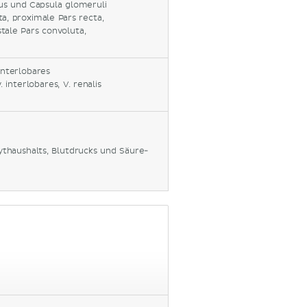
us und Capsula glomeruli
a, proximale Pars recta,
stale Pars convoluta,
 interlobares
. interlobares, V. renalis
lythaushalts, Blutdrucks und Säure-