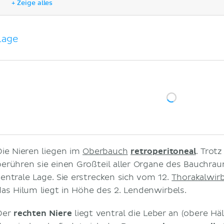
+ Zeige alles
Innere Struktur
Gefäß-Nerven-Versorgung
Arterien
Lage
Venen
Lymphabfluss
Innervation
Histologie
Nierenkörperchen
Nierenkanälchen (Tubulus renalis)
Embryologie
Funktion
Die Nieren liegen im
Oberbauch
retroperitoneal
. Trot
Klinik
berühren sie einen Großteil aller Organe des Bauchrau
Literaturquellen
zentrale Lage. Sie erstrecken sich vom 12.
Thorakalwirb
Ähnliche Artikel
das Hilum liegt in Höhe des 2. Lendenwirbels.
Ähnliche Videos
Der
rechten Niere
liegt ventral die Leber an (obere Häl