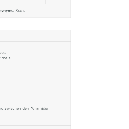
nonyme:
Keine
bels
irbels
und zwischen den Pyramiden