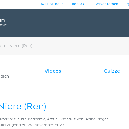
Was ist neu?
Kontakt
Besser lernen
um
omie
n
Niere (Ren)
Videos
Quizze
 dich
Niere (Ren)
utor:in:
Claudia Bednarek, Ärztin
•
Geprüft von:
Anina Rieger
uletzt geprüft: 29. November 2023