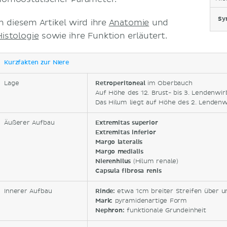
Sy
In diesem Artikel wird ihre
Anatomie
und
Histologie
sowie ihre Funktion erläutert.
Kurzfakten zur Niere
Lage
R
etroperitoneal
im Oberbauch
Auf Höhe des 12. Brust- bis 3. Lendenwir
Das Hilum liegt auf Höhe des 2. Lendenw
Äußerer Aufbau
Extremitas superior
Extremitas inferior
Margo lateralis
Margo medialis
Nierenhilus
(Hilum renale)
Capsula fibrosa renis
Innerer Aufbau
Rinde:
etwa 1cm breiter Streifen über 
Mark:
pyramidenartige Form
Nephron:
funktionale Grundeinheit