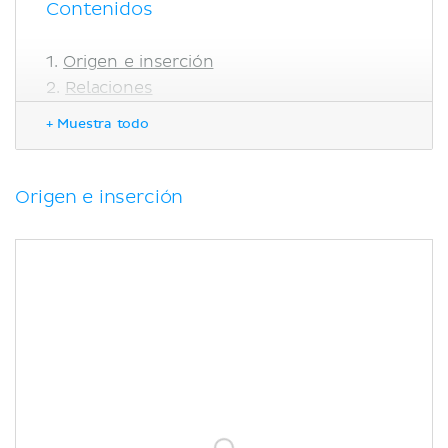
Contenidos
Origen e inserción
Relaciones
Irrigación e Inervación
+ Muestra todo
Función
Correlaciones clínicas
Bibliografía
Origen e inserción