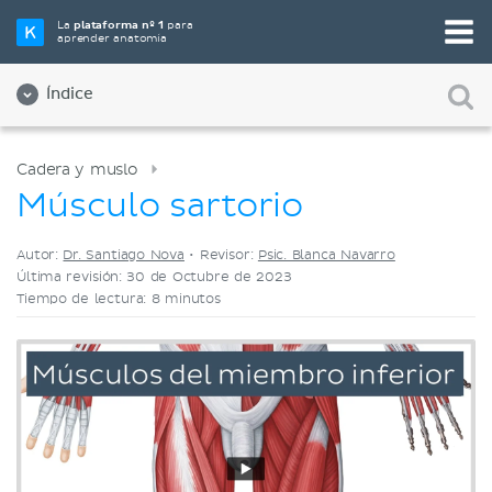
Elige tu herramienta de estudio favorita
La
plataforma nº 1
para
aprender anatomía
Videos
Cuestionarios
Ambos
Índice
Cadera y muslo
Músculo sartorio
Autor:
Dr. Santiago Nova
•
Revisor:
Psic. Blanca Navarro
Última revisión: 30 de Octubre de 2023
Tiempo de lectura: 8 minutos