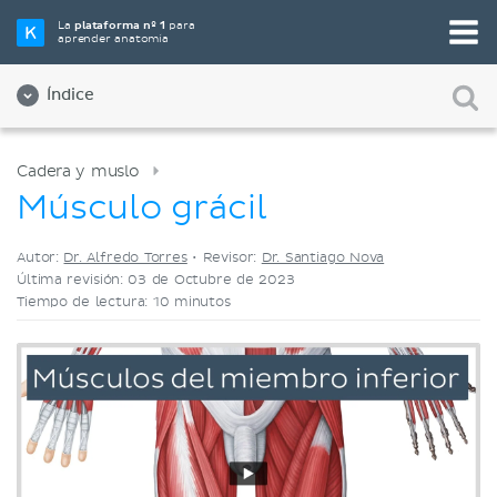
Elige tu herramienta de estudio favorita
La
plataforma nº 1
para
aprender anatomía
Videos
Cuestionarios
Ambos
Índice
Cadera y muslo
Músculo grácil
Autor:
Dr. Alfredo Torres
•
Revisor:
Dr. Santiago Nova
Última revisión: 03 de Octubre de 2023
Tiempo de lectura: 10 minutos