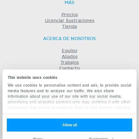
MÁS
Precios
Licenciar ilustraciones
Tienda
ACERCA DE NOSOTROS
Equipo
Aliados
Trabajos
Contacto
Compañía
This website uses cookies
Términos y condiciones
We use cookies to personalise content and ads, to provide social
Privacidad
media features and to analyse our traffic. We also share
KENHUB EN...
information about your use of our site with our social media,
advertising and analytics partners who may combine it with other
English
information that you’ve provided to them or that they’ve collected
Deutsch
from your use of their services.
Português
Français
Allow all
русский
中文