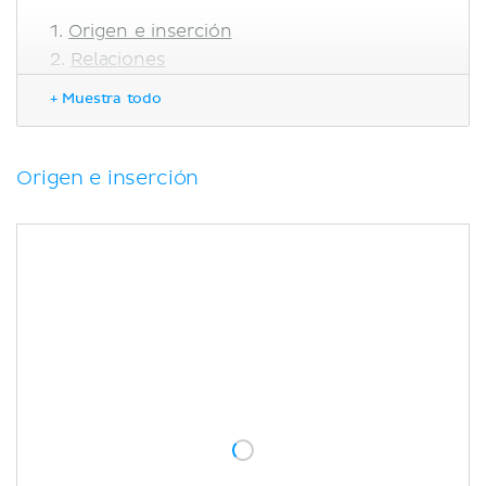
Origen e inserción
Relaciones
Irrigación e Inervación
+ Muestra todo
Funciones
Correlaciones clínicas
Bibliografía
Origen e inserción