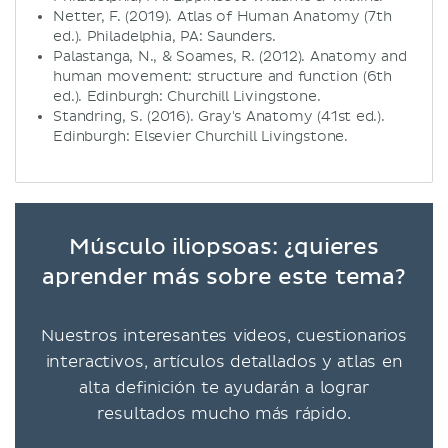
Netter, F. (2019). Atlas of Human Anatomy (7th
ed.). Philadelphia, PA: Saunders.
Palastanga, N., & Soames, R. (2012). Anatomy and
human movement: structure and function (6th
ed.). Edinburgh: Churchill Livingstone.
Standring, S. (2016). Gray's Anatomy (41st ed.).
Edinburgh: Elsevier Churchill Livingstone.
Músculo iliopsoas: ¿quieres
aprender más sobre este tema?
Nuestros interesantes videos, cuestionarios
interactivos, artículos detallados y atlas en
alta definición te ayudarán a lograr
resultados mucho más rápido.