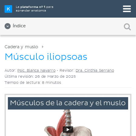
Elige tu herramienta de estudio favorita
La
plataforma nº 1
para
aprender anatomía
Videos
Cuestionarios
Ambos
Índice
Cadera y muslo
Músculo iliopsoas
Autor:
Psic. Blanca Navarro
•
Revisor:
Dra. Cinthia Serrano
Última revisión: 26 de Marzo de 2025
Tiempo de lectura: 8 minutos