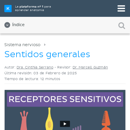
Elige tu herramienta de estudio favorita
La
plataforma nº 1
para
aprender anatomía
Videos
Cuestionarios
Ambos
Índice
Sistema nervioso
Sentidos generales
Autor:
Dra. Cinthia Serrano
•
Revisor:
Dr. Marcell Guzmán
Última revisión: 03 de Febrero de 2025
Tiempo de lectura: 12 minutos