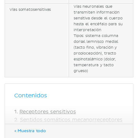
Vías neuronales que
Vías somatosensitivas
transmiten información
sensitiva desde el cuerpo
hasta el encéfalo para su
interpretación
Tipos: sistema columna
dorsal lemnisco medial
(tacto fino, vibración y
propiocepción), tracto
espinotalámico (dolor,
temperatura y tacto
grueso)
Contenidos
Receptores sensitivos
Sentidos somáticos mecanorreceptores
Dolor y sensaciones térmicas
+ Muestra todo
Vías somatosensitivas