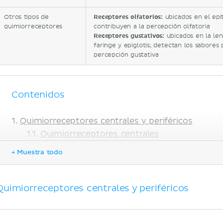
Otros tipos de
Receptores olfatorios:
ubicados en el epi
quimiorreceptores
contribuyen a la percepción olfatoria
Receptores gustativos:
ubicados en la leng
faringe y epiglotis; detectan los sabores
percepción gustativa
Contenidos
Quimiorreceptores centrales y periféricos
Quimiorreceptores centrales
Quimiorreceptores periféricos
+ Muestra todo
Otros tipos de quimiorreceptores
Quimiorreceptores olfatorios
Quimiorreceptores gustativos
Quimiorreceptores centrales y periféricos
Adaptación
Correlaciones clínicas