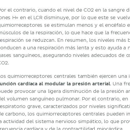
Por el contrario, cuando el nivel de CO2 en la sangre d
iones H+ en el LCR disminuye, por lo que este se vuel
quimiorreceptores se estimulan menos y el encéfalo e
músculos de la respiración, lo que hace que la frecuenc
respiración se reduzcan. En resumen, los niveles más 
conducen a una respiración más lenta y esto ayuda a m
gases sanguíneos, asegurando niveles adecuados de ox
CO2.
Los quimiorreceptores centrales también ejercen una in
función cardíaca al modular la presión arterial
. Una fr
puede provocar una ligera disminución de la presión ar
del volumen sanguíneo pulmonar. Por el contrario, e
respiratorio grave, caracterizados por niveles signific
de carbono, los quimiorreceptores centrales pueden in
la actividad del sistema nervioso simpático, lo que pro
frecuencia cardíaca y de la contractilidad miocárdica.