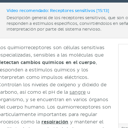
Video recomendado: Receptores sensitivos [15:13]
Descripción general de los receptores sensitivos, que son c
responden a estímulos específicos, convirtiéndolos en señal
interpretación por parte del sistema nervioso.
Los quimiorreceptores son células sensitivas
especializadas, sensibles a las moléculas que
detectan cambios químicos en el cuerpo
,
responden a estímulos químicos y los
interpretan como impulsos eléctricos.
Controlan los niveles de oxígeno y dióxido de
carbono, así como el pH de la
sangre
u
organismo, y se encuentran en varios órganos
del cuerpo humano. Los quimiorreceptores son
particularmente importantes para regular
procesos como la
respiración
y mantener el