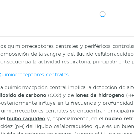
Pérdida de olfato y gusto por COVID-19
Bibliografía
Los quimiorreceptores centrales y periféricos controla
composición de la sangre y del líquido cefalorraquídeo
consecuencia la actividad respiratoria, principalmente p
Quimiorreceptores centrales
La quimiorrecepción central implica la detección de alt
dióxido de carbono
(CO2) y de
iones de hidrógeno
(H+
posteriormente influye en la frecuencia y profundidad 
quimiorreceptores centrales se encuentran principalm
del
bulbo raquídeo
y, especialmente, en el
núcleo ret
acidez (pH) del líquido cefalorraquídeo, que es un buen