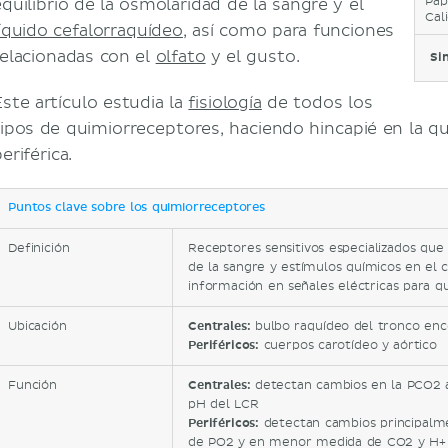
Pap
equilibrio de la osmolaridad de la sangre y el
Cali
líquido cefalorraquídeo
, así como para funciones
relacionadas con el
olfato
y el gusto.
Si
Este artículo estudia la
fisiología
de todos los
tipos de quimiorreceptores, haciendo hincapié en la q
eriférica.
Puntos clave sobre los quimiorreceptores
Definición
Receptores sensitivos especializados qu
de la sangre y estímulos químicos en el 
información en señales eléctricas para qu
Ubicación
Centrales:
bulbo raquídeo del tronco enc
Periféricos:
cuerpos carotídeo y aórtico
Función
Centrales:
detectan cambios en la PCO2 a 
pH del LCR
Periféricos:
detectan cambios principalme
de PO2 y en menor medida de CO2 y H+