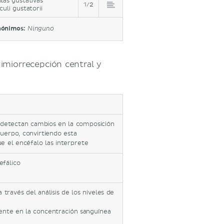
ilas gustativas
1/2
culi gustatorii
nónimos:
Ninguno
uimiorrecepción central y
e detectan cambios en la composición
cuerpo, convirtiendo esta
e el encéfalo las interprete
efálico
través del análisis de los niveles de
nte en la concentración sanguínea