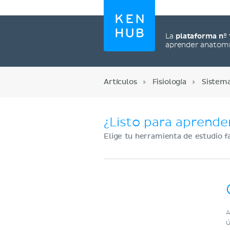
La
plataforma nº 
aprender anatom
Artículos
Fisiología
Sistema
¿Listo para aprende
Elige tu herramienta de estudio f
Regístrate ahora
A
Ú