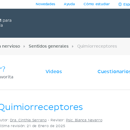
Novedades
Ayuda
Cómo estudiar
Esp
1
para
ía
 nervioso
Sentidos generales
Quimiorreceptores
r?
Videos
Cuestionario
avorita
Quimiorreceptores
utor:
Dra. Cinthia Serrano
•
Revisor:
Psic. Blanca Navarro
ltima revisión: 21 de Enero de 2025