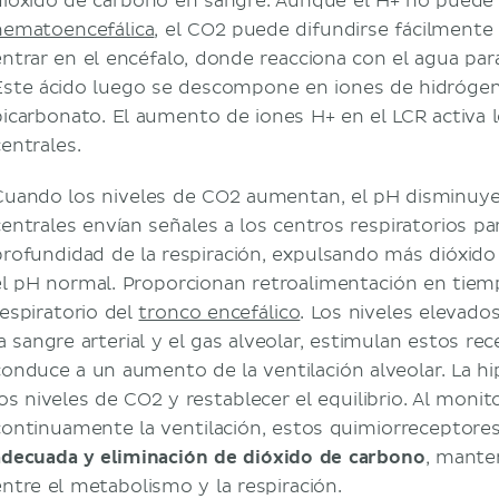
dióxido de carbono en sangre. Aunque el H+ no puede 
hematoencefálica
, el CO2 puede difundirse fácilmente 
entrar en el encéfalo, donde reacciona con el agua par
Este ácido luego se descompone en iones de hidrógen
bicarbonato. El aumento de iones H+ en el LCR activa 
centrales.
Cuando los niveles de CO2 aumentan, el pH disminuye
centrales envían señales a los centros respiratorios pa
profundidad de la respiración, expulsando más dióxido
el pH normal. Proporcionan retroalimentación en tiemp
respiratorio del
tronco encefálico
. Los niveles elevado
la sangre arterial y el gas alveolar, estimulan estos re
conduce a un aumento de la ventilación alveolar. La hi
los niveles de CO2 y restablecer el equilibrio. Al monit
continuamente la ventilación, estos quimiorreceptor
adecuada y eliminación de dióxido de carbono
, mante
entre el metabolismo y la respiración.