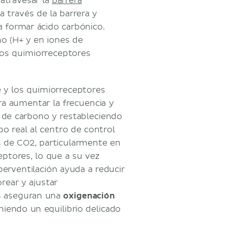
atravesar la
barrera
a través de la barrera y
a formar ácido carbónico.
o (H+ y en iones de
los quimiorreceptores
 y los quimiorreceptores
ra aumentar la frecuencia y
 de carbono y restableciendo
o real al centro de control
s de CO2, particularmente en
ceptores, lo que a su vez
perventilación ayuda a reducir
orear y ajustar
es aseguran una
oxigenación
niendo un equilibrio delicado