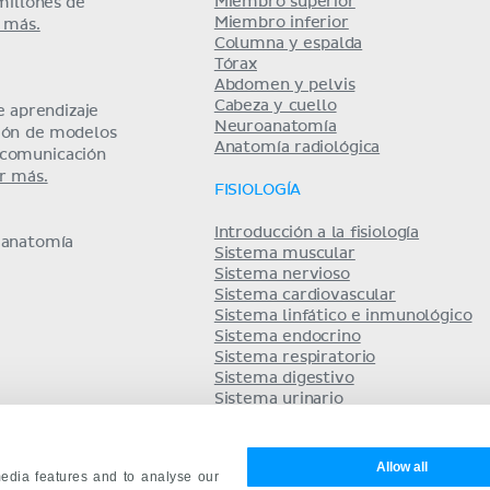
Miembro superior
millones de
Miembro inferior
 más.
Columna y espalda
Tórax
Abdomen y pelvis
Cabeza y cuello
 aprendizaje
Neuroanatomía
ción de modelos
Anatomía radiológica
y comunicación
r más.
FISIOLOGÍA
Introducción a la fisiología
e anatomía
Sistema muscular
Sistema nervioso
Sistema cardiovascular
Sistema linfático e inmunológico
Sistema endocrino
Sistema respiratorio
Sistema digestivo
Sistema urinario
Equilibrio ácido base
Sistema reproductor
Allow all
edia features and to analyse our