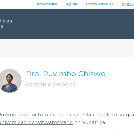
Novedades
Ayuda
Cómo estudiar
Esp
1
para
ía
Dra. Ruvimbo Chiswo
Contenido Médico
Ruvimbo es doctora en medicina. Ella completó su gr
Universidad de Witwatersrand
en Sudáfrica.