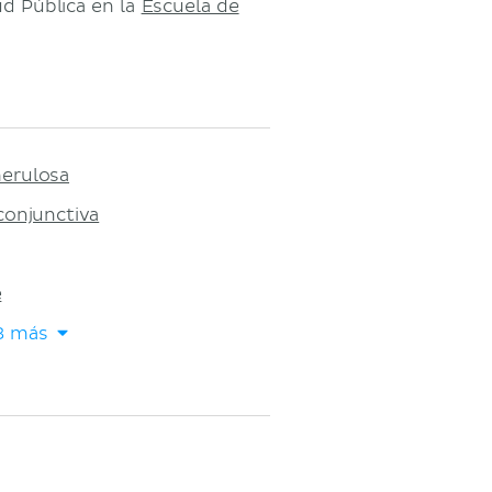
d Pública en la
Escuela de
erulosa
conjunctiva
e
43 más