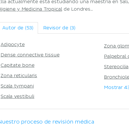
Ella actualmente está estudiando una maestría en Salu
Higiene y Medicina Tropical
de Londres..
Autor de (53)
Revisor de (3)
Adipocyte
Zona glom
Dense connective tissue
Palpebral 
Capitate bone
Stereocilia
Zona reticularis
Bronchiol
Scala tympani
Mostrar 
Scala vestibuli
Nuestro proceso de revisión médica