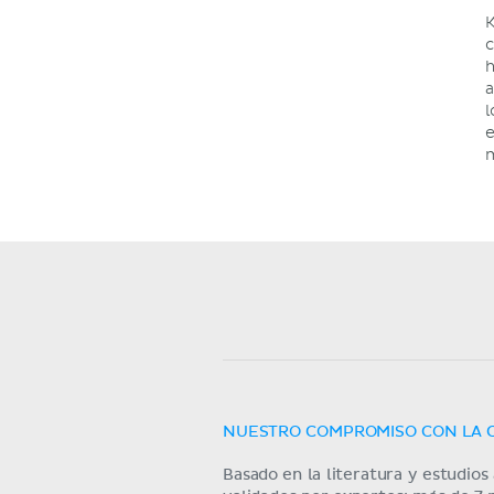
K
c
h
a
l
e
NUESTRO COMPROMISO CON LA 
Basado en la literatura y estudio