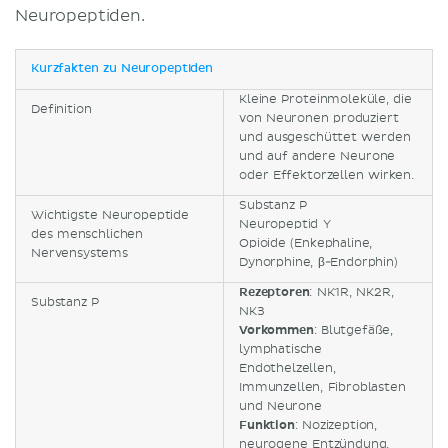
Neuropeptiden.
Kurzfakten zu Neuropeptiden
Kleine Proteinmoleküle, die
Definition
von Neuronen produziert
und ausgeschüttet werden
und auf andere Neurone
oder Effektorzellen wirken.
Substanz P
Wichtigste Neuropeptide
Neuropeptid Y
des menschlichen
Opioide (Enkephaline,
Nervensystems
Dynorphine, β-Endorphin)
Rezeptoren
: NK1R, NK2R,
Substanz P
NK3
Vorkommen
: Blutgefäße,
lymphatische
Endothelzellen,
Immunzellen, Fibroblasten
und Neurone
Funktion
: Nozizeption,
neurogene Entzündung,