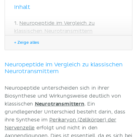
Inhalt
Neuropeptide im Vergleich zu
klassischen Neurotransmittern
Substanz P
+ Zeige alles
Neuropeptid Y
Opioide
Enkephaline
Neuropeptide im Vergleich zu klassischen
Neurotransmittern
β-Endorphin
Literaturquellen
Neuropeptide unterscheiden sich in ihrer
Biosynthese und Wirkungsweise deutlich von
klassischen
Neurotransmittern
. Ein
grundlegender Unterschied besteht darin, dass
ihre Synthese im
Perikaryon (Zellkörper) der
Nervenzelle
erfolgt und nicht in den
Axonendigungen. Dies ist essentiell, da es sich bei