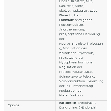
Hoden, Prostata, Milz,
Pankreas, Niere,
Skelettmuskulatur, Leber,
Plazenta, Herz
Funktion
: orexigener
Peptidmediator,
Angsthemmung,
präsynaptische Hemmung
der
Neurotransmitterfreisetzun
g, Modulation des
zirkadianen Rhythmus,
Freisetzung der
Hypophysenhormone,
Regulation der
Hippocampusaktivität,
Schmerzweiterleitung,
Vasokonstriktion, Hemmung
der Insulinfreisetzung,
Modulation der
Nierenfunktion
Kategorien
: Enkephaline,
Opioide
Dynorphine, β-Endorphin