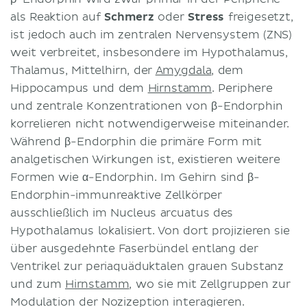
als Reaktion auf
Schmerz
oder
Stress
freigesetzt,
ist jedoch auch im zentralen Nervensystem (ZNS)
weit verbreitet, insbesondere im Hypothalamus,
Thalamus, Mittelhirn, der
Amygdala
, dem
Hippocampus und dem
Hirnstamm
. Periphere
und zentrale Konzentrationen von β-Endorphin
korrelieren nicht notwendigerweise miteinander.
Während β-Endorphin die primäre Form mit
analgetischen Wirkungen ist, existieren weitere
Formen wie α-Endorphin. Im Gehirn sind β-
Endorphin-immunreaktive Zellkörper
ausschließlich im Nucleus arcuatus des
Hypothalamus lokalisiert. Von dort projizieren sie
über ausgedehnte Faserbündel entlang der
Ventrikel zur periaquäduktalen grauen Substanz
und zum
Hirnstamm
, wo sie mit Zellgruppen zur
Modulation der Nozizeption interagieren.