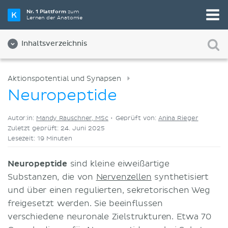
Wähle die beste Lernmethode für dich
Nr. 1 Plattform
zum
Lernen der Anatomie
Videos
Quizze
Beides
Inhaltsverzeichnis
Aktionspotential und Synapsen
Neuropeptide
Autor:in:
Mandy Rauschner, MSc
•
Geprüft von:
Anina Rieger
Zuletzt geprüft: 24. Juni 2025
Lesezeit: 19 Minuten
Neuropeptide
sind kleine eiweißartige
Substanzen, die von
Nervenzellen
synthetisiert
und über einen regulierten, sekretorischen Weg
freigesetzt werden. Sie beeinflussen
verschiedene neuronale Zielstrukturen. Etwa 70