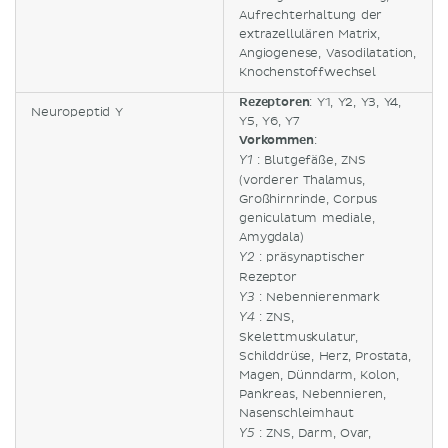
Aufrechterhaltung der
extrazellulären Matrix,
Angiogenese, Vasodilatation,
Knochenstoffwechsel
Rezeptoren
: Y1, Y2, Y3, Y4,
Neuropeptid Y
Y5, Y6, Y7
Vorkommen
:
: Blutgefäße, ZNS
Y1
(vorderer Thalamus,
Großhirnrinde, Corpus
geniculatum mediale,
Amygdala)
: präsynaptischer
Y2
Rezeptor
: Nebennierenmark
Y3
: ZNS,
Y4
Skelettmuskulatur,
Schilddrüse, Herz, Prostata,
Magen, Dünndarm, Kolon,
Pankreas, Nebennieren,
Nasenschleimhaut
: ZNS, Darm, Ovar,
Y5