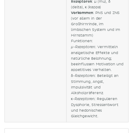
Rezeptoren
: μ (mu), δ
(delta), κ (kappa)
Vorkommen
: PNS und ZNS
(vor allem in der
Großhirnrinde, im
limbischen System und im
Hirnstamm)
Funktionen:
: Vermitteln
μ-Rezeptoren
analgetische Effekte und
natürliche Belohnung;
beeinflussen Motivation und
appetitives Verhalten.
: Beteiligt an
δ-Rezeptoren
Stimmung, Angst,
Impulsivität und
Alkoholpräferenz.
: Regulieren
κ-Rezeptoren
Dysphorie, Stressantwort
und hedonisches
Gleichgewicht.