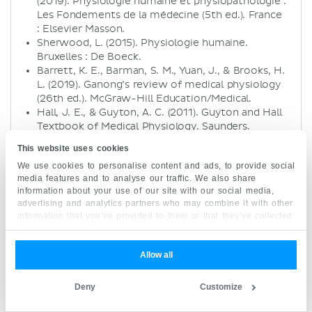
(2019). Physiologie humaine et physiopathologie :
Les Fondements de la médecine (5th ed.). France
: Elsevier Masson.
Sherwood, L. (2015). Physiologie humaine.
Bruxelles : De Boeck.
Barrett, K. E., Barman, S. M., Yuan, J., & Brooks, H.
L. (2019). Ganong’s review of medical physiology
(26th ed.). McGraw-Hill Education/Medical.
Hall, J. E., & Guyton, A. C. (2011). Guyton and Hall
Textbook of Medical Physiology. Saunders.
This website uses cookies
We use cookies to personalise content and ads, to provide social
media features and to analyse our traffic. We also share
information about your use of our site with our social media,
Sens spéciaux : voulez vous en
advertising and analytics partners who may combine it with other
information that you’ve provided to them or that they’ve collected
savoir plus ?
from your use of their services.
Allow all
Nos vidéos engageantes, nos quiz interactifs,
nos articles approfondis, nos Atlas HD sont
Deny
Customize
là afin d'obtenir des résultats rapides.