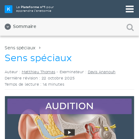
Choisissez votre outil d'étude préféré
La
Plateforme n°1
pour
apprendre l’anatomie
Vidéos
Quiz
Les deux
Sommaire
Sens spéciaux
Sens spéciaux
Auteur :
Matthieu Thomas
•
Examinateur :
Davis Ananouh
Dernière révision : 22 octobre 2025
Temps de lecture : 14 minutes