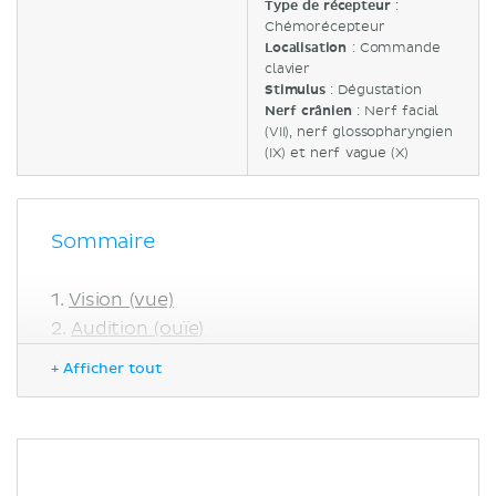
Type de récepteur
:
Chémorécepteur
Localisation
: Commande
clavier
Stimulus
: Dégustation
Nerf crânien
: Nerf facial
(VII), nerf glossopharyngien
(IX) et nerf vague (X)
Sommaire
Vision (vue)
Audition (ouïe)
Équilibre
+ Afficher tout
Olfaction (odorat)
Gustation (goût)
Sources
Références :