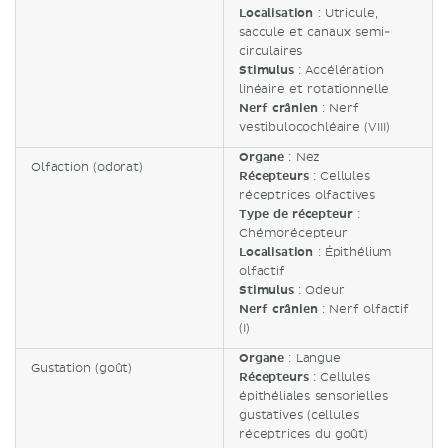
Localisation
: Utricule,
saccule et canaux semi-
circulaires
Stimulus
: Accélération
linéaire et rotationnelle
Nerf crânien
: Nerf
vestibulocochléaire (VIII)
Organe
: Nez
Olfaction (odorat)
Récepteurs
: Cellules
réceptrices olfactives
Type de récepteur
:
Chémorécepteur
Localisation
: Épithélium
olfactif
Stimulus
: Odeur
Nerf crânien
: Nerf olfactif
(I)
Organe
: Langue
Gustation (goût)
Récepteurs
: Cellules
épithéliales sensorielles
gustatives (cellules
réceptrices du goût)