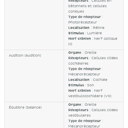
Récepteurs
: Cellules en
bâtonnets et cellules
coniques
Type de récepteur
:
Photorécepteur
Localisation
: Rétine
Stimulus
: Lumière
Nerf crânien
: Nerf optique
(II)
Organe
: Oreille
Audition (audition)
Récepteurs
: Cellules ciliées
cochléaires
Type de récepteur
:
Mécanorécepteur
Localisation
: Cochlée
Stimulus
: Son
Nerf crânien
: Nerf
vestibulocochléaire (VIII)
Organe
: Oreille
Équilibre (balance)
Récepteurs
: Cellules ciliées
vestibulaires
Type de récepteur
:
Mécanorécepteur