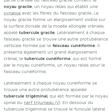
partie crâniale du faisceau gracile contient le
noyau gracile
, un noyau relais qui établit une
synapse
avec les fibres du faisceau gracile. Le
noyau gracile forme un élargissement visible sur
la surface dorsale de la moelle allongée crâniale,
appelé
tubercule gracile
. Latéralement à chaque
faisceau gracile se trouve une autre protubérance
verticale formée par le
faisceau cunéiforme
. Il
présente également un grand élargissement
crânial, le
tubercule cunéiforme
, qui est formé
par le noyau cunéiforme, un noyau relais pour le
faisceau cunéiforme.
Latéralement à chaque noyau cunéiforme se
trouve une autre protubérance appelée
tubercule trigéminal
, qui est formée par le noyau
spinal du
nerf trijumeau (V)
. En dessous du
tubercule trigéminal se trouve le funicule latéral