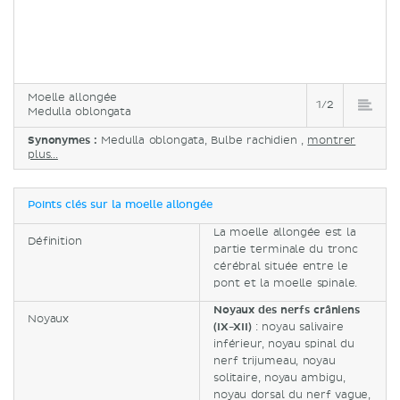
Moelle allongée
1/2
Medulla oblongata
Synonymes :
Medulla oblongata, Bulbe rachidien ,
montrer
plus...
Points clés sur la moelle allongée
La moelle allongée est la
Définition
partie terminale du tronc
cérébral située entre le
pont et la moelle spinale.
Noyaux des nerfs crâniens
Noyaux
(IX-XII)
: noyau salivaire
inférieur, noyau spinal du
nerf trijumeau, noyau
solitaire, noyau ambigu,
noyau dorsal du nerf vague,