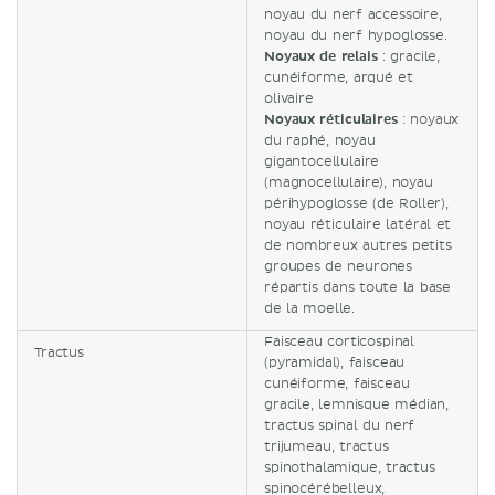
noyau du nerf accessoire,
noyau du nerf hypoglosse.
Noyaux de relais
: gracile,
cunéiforme, arqué et
olivaire
Noyaux réticulaires
: noyaux
du raphé, noyau
gigantocellulaire
(magnocellulaire), noyau
périhypoglosse (de Roller),
noyau réticulaire latéral et
de nombreux autres petits
groupes de neurones
répartis dans toute la base
de la moelle.
Faisceau corticospinal
Tractus
(pyramidal), faisceau
cunéiforme, faisceau
gracile, lemnisque médian,
tractus spinal du nerf
trijumeau, tractus
spinothalamique, tractus
spinocérébelleux,