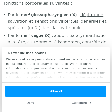
fonctions corporelles suivantes :
Par le
nerf glossopharyngien (IX)
:
déglutition
,
salivation et sensations viscérales, générales et
spéciales (goût) dans la cavité orale.
Par le
nerf vague (X)
: apport parasympathique
à la
tête
, au thorax et à l'abdomen, contrôle de
la sécrétion des
glandes
, péristaltisme,
This website uses cookies
phonation, goût, sensation viscérale et
We use cookies to personalise content and ads, to provide social
générale de ces régions.
media features and to analyse our traffic. We also share
information about your use of our site with our social media,
Par le
nerf accessoire (XI)
: phonation et
advertising and analytics partners who may combine it with other
mouvements de la tête et des épaules.
information that you’ve provided to them or that they’ve collected
from your use of their services.
Par le
nerf hypoglosse (XII)
: mouvements de la
langue
, parole et déglutition.
Allow all
Centre respiratoire
Deny
Customize
Le
centre respiratoire
est un groupe complexe