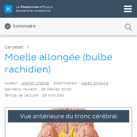
Choisissez votre outil d'étude préféré
La
Plateforme n°1
pour
apprendre l’anatomie
Vidéos
Quiz
Les deux
Sommaire
Cervelet
Moelle allongée (bulbe
rachidien)
Auteur :
Arefeh Shahidi
•
Examinateur :
Karen Smayra
Dernière révision : 26 février 2025
Temps de lecture : 26 minutes