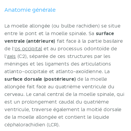
Noyaux
Tractus ascendants et
Anatomie générale
descendants
Vascularisation
La moelle allongée (ou bulbe rachidien) se situe
Fonctions
entre le pont et la moelle spinale. Sa
surface
Nerfs crâniens
ventrale (antérieure)
fait face à la partie basilaire
Centre respiratoire
de l'
os occipital
et au processus odontoïde de
Centre vasomoteur
l'
axis
(C2), séparée de ces structures par les
Notes cliniques
méninges et les ligaments des articulations
Syndrome médullaire latéral de
atlanto-occipitale et atlanto-axoïdienne. La
Wallenberg
surface dorsale (postérieure)
de la moelle
Syndrome médullaire médial (de
allongée fait face au quatrième ventricule du
Dejerine)
cerveau. Le canal central de la moelle spinale, qui
Sources
est un prolongement caudal du quatrième
ventricule, traverse également la moitié dorsale
de la moelle allongée et contient le liquide
céphalorachidien (LCR).