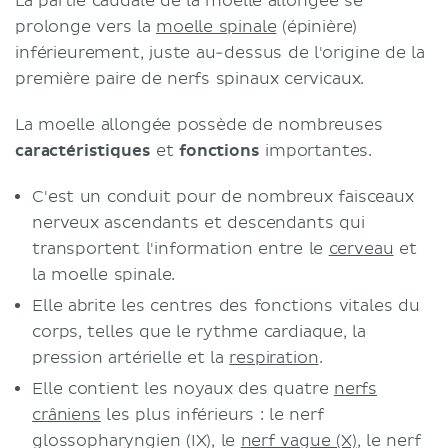
La partie caudale de la moelle allongée se
prolonge vers la
moelle spinale
(épinière)
inférieurement, juste au-dessus de l'origine de la
première paire de nerfs spinaux cervicaux.
La moelle allongée possède de nombreuses
caractéristiques
et
fonctions
importantes.
C'est un conduit pour de nombreux faisceaux
nerveux ascendants et descendants qui
transportent l'information entre le
cerveau
et
la moelle spinale.
Elle abrite les centres des fonctions vitales du
corps, telles que le rythme cardiaque, la
pression artérielle et la
respiration
.
Elle contient les noyaux des quatre
nerfs
crâniens
les plus inférieurs : le nerf
glossopharyngien (IX), le
nerf vague (X)
, le nerf