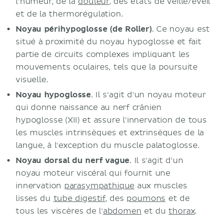
l'humeur, de la
douleur
, des états de veille/éveil
et de la thermorégulation.
Noyau périhypoglosse (de Roller)
. Ce noyau est
situé à proximité du noyau hypoglosse et fait
partie de circuits complexes impliquant les
mouvements oculaires, tels que la poursuite
visuelle.
Noyau hypoglosse
. Il s'agit d'un noyau moteur
qui donne naissance au nerf crânien
hypoglosse (XII) et assure l'innervation de tous
les muscles intrinsèques et extrinsèques de la
langue, à l'exception du muscle palatoglosse.
Noyau dorsal du nerf vague
. Il s'agit d'un
noyau moteur viscéral qui fournit une
innervation
parasympathique
aux muscles
lisses du
tube digestif
, des
poumons
et de
tous les viscères de l'
abdomen
et du
thorax
.