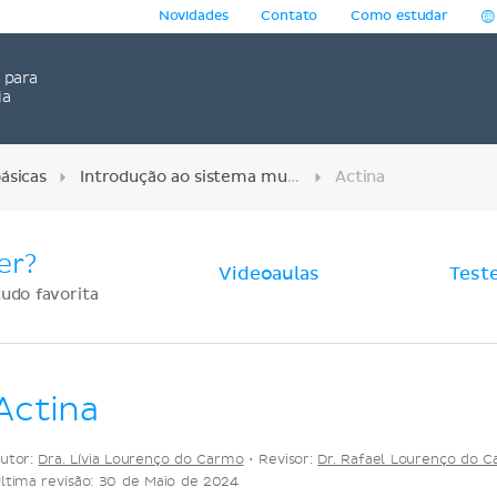
Novidades
Contato
Como estudar
para
ia
ásicas
Introdução ao sistema muscular e esquelético
Actina
er?
Videoaulas
Test
udo favorita
Actina
utor:
Dra. Lívia Lourenço do Carmo
•
Revisor:
Dr. Rafael Lourenço do 
ltima revisão: 30 de Maio de 2024