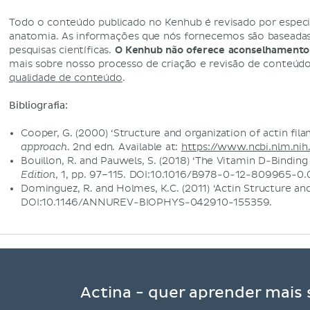
Todo o conteúdo publicado no Kenhub é revisado por especi
anatomia. As informações que nós fornecemos são baseadas 
pesquisas científicas.
O Kenhub não oferece aconselhamento
mais sobre nosso processo de criação e revisão de conteúd
qualidade de conteúdo
.
Bibliografia:
Cooper, G. (2000) ‘Structure and organization of actin fila
. 2nd edn. Available at:
https://www.ncbi.nlm.nih.
approach
Bouillon, R. and Pauwels, S. (2018) ‘The Vitamin D-Binding
, 1, pp. 97–115. DOI:10.1016/B978-0-12-809965-0
Edition
Dominguez, R. and Holmes, K.C. (2011) ‘Actin Structure and
DOI:10.1146/ANNUREV-BIOPHYS-042910-155359.
Actina - quer aprender mais 