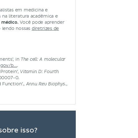
alistas em medicina e
na literatura acadêmica e
 médico.
Você pode aprender
o lendo nossas
diretrizes de
ments’, in
The cell: A molecular
gov/b...
.
 Protein’,
Vitamin D: Fourth
.00007-0.
 Function’.,
.,
Annu Rev Biophys
sobre isso?