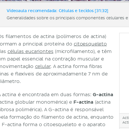
Videoaula recomendada: Células e tecidos [31:32]
Generalidades sobre os principais componentes celulares e 
Os filamentos de actina (polímeros de actina)
formam a principal proteína do
citoesqueleto
das
células eucariontes
(microfilamento), e têm
um papel essencial na contração muscular e
movimentação
celular
. A actina forma fibras
finas e flexíveis de aproximadamente 7 nm de
diâmetro.
A actina é encontrada em duas formas:
G-actina
(actina globular monomérica) e
F-actina
(actina
fibrosa polimérica). A G-actina é responsável
pela formação do filamento de actina, enquanto
Act
Act
a F-actina forma o citoesqueleto e o aparato