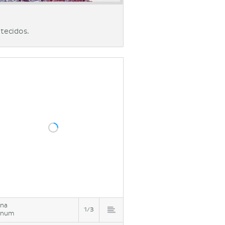
tecidos.
ina
1/3
inum