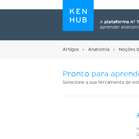
A
plataforma nº 1
aprender anatom
Artigos
Anatomia
Noções b
Pronto para aprend
Selecione a sua ferramenta de est
Cadastre-se agora
A
Ú