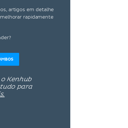
vos, artigos em detalhe
ra melhorar rapidamente
nder?
AMBOS
 o Kenhub
studo para
s.