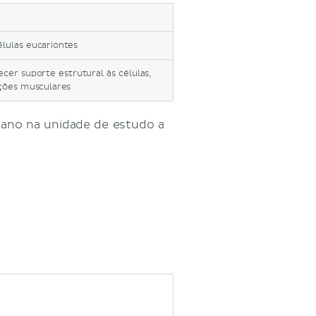
élulas eucariontes
er suporte estrutural às células,
ações musculares
mano na unidade de estudo a