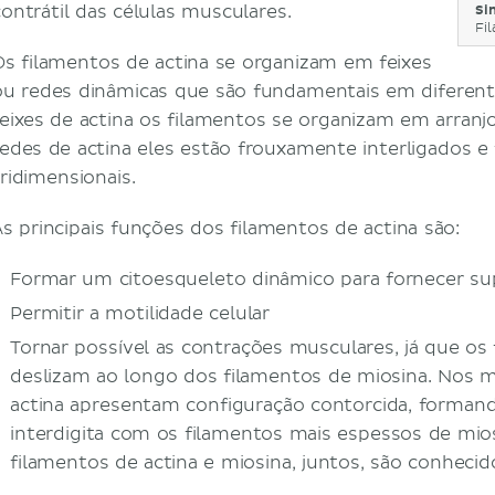
contrátil das células musculares.
Si
Fi
Os filamentos de actina se organizam em feixes
ou redes dinâmicas que são fundamentais em diferent
feixes de actina os filamentos se organizam em arranj
redes de actina eles estão frouxamente interligados 
tridimensionais.
As principais funções dos filamentos de actina são:
Formar um citoesqueleto dinâmico para fornecer sup
Permitir a motilidade celular
Tornar possível as contrações musculares, já que os 
deslizam ao longo dos filamentos de miosina. Nos m
actina apresentam configuração contorcida, forman
interdigita com os filamentos mais espessos de mios
filamentos de actina e miosina, juntos, são conhec