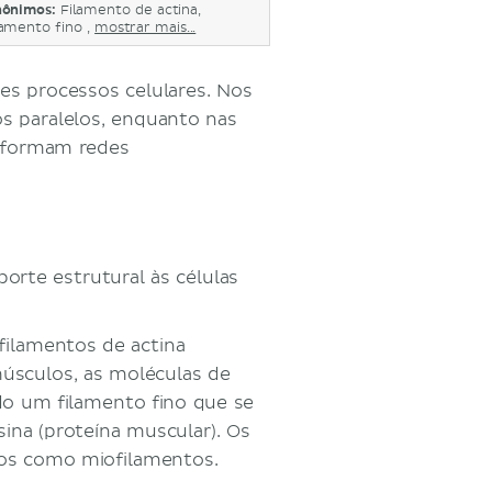
nônimos:
Filamento de actina,
lamento fino ,
mostrar mais...
es processos celulares. Nos
os paralelos, enquanto nas
e formam redes
orte estrutural às células
filamentos de actina
úsculos, as moléculas de
do um filamento fino que se
ina (proteína muscular). Os
idos como miofilamentos.