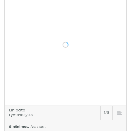
Linfócito
1/3
Lymphocytus
Sinônimos:
Nenhum