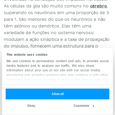
As células da glia são muito comuns no
cérebro
,
superando os neurônios em uma proporção de 3
para 1. São menores do que os neurônios e não
têm axônios ou dendritos. Elas têm uma
variedade de funções no sistema nervoso:
modulam a ação sináptica e a taxa de propagação
do impulso, fornecem uma estrutura para o
desenvolvimento neural e ajudam na recuperação
This website uses cookies
de lesões neurais.
We use cookies to personalise content and ads, to provide social
media features and to analyse our traffic. We also share
information about your use of our site with our social media,
Existem quatro tipos de células gliais no sistema
advertising and analytics partners who may combine it with other
nervoso central: astrócitos, oligodendrócitos,
information that you’ve provided to them or that they’ve collected
células microgliais e células ependimárias. Os
from your use of their services.
astrócitos
são encontrados no cérebro e na
Allow all
medula espinal
e têm uma aparência de estrela.
Eles estão envolvidos na manutenção do
Deny
Customize
ambiente químico necessário para a sinalização