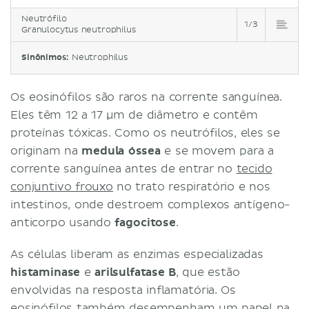
Neutrófilo
1/3
Granulocytus neutrophilus
Sinônimos:
Neutrophilus
Os eosinófilos são raros na corrente sanguínea.
Eles têm 12 a 17 µm de diâmetro e contêm
proteínas tóxicas. Como os neutrófilos, eles se
originam na
medula óssea
e se movem para a
corrente sanguínea antes de entrar no
tecido
conjuntivo frouxo
no trato respiratório e nos
intestinos, onde destroem complexos antígeno-
anticorpo usando
fagocitose
.
As células liberam as enzimas especializadas
histaminase
e
arilsulfatase B
, que estão
envolvidas na resposta inflamatória. Os
eosinófilos também desempenham um papel na