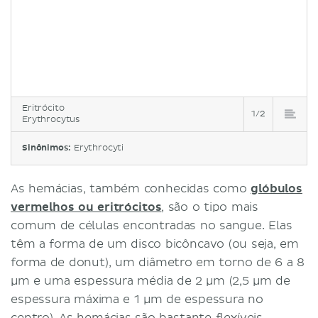
Eritrócito
1/2
Erythrocytus
Sinônimos:
Erythrocyti
As hemácias, também conhecidas como
glóbulos
vermelhos ou eritrócitos
, são o tipo mais
comum de células encontradas no sangue. Elas
têm a forma de um disco bicôncavo (ou seja, em
forma de donut), um diâmetro em torno de 6 a 8
µm e uma espessura média de 2 µm (2,5 µm de
espessura máxima e 1 µm de espessura no
centro). As hemácias são bastante flexíveis,