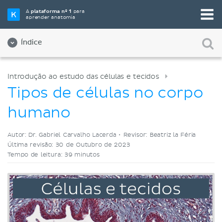
Selecione a sua ferramenta de estudo favorita
A
plataforma nº 1
para
aprender anatomia
Videoaulas
Testes
Ambos
Índice
Introdução ao estudo das células e tecidos
Tipos de células no corpo
humano
Autor: Dr. Gabriel Carvalho Lacerda •
Revisor: Beatriz la Féria
Última revisão: 30 de Outubro de 2023
Tempo de leitura: 39 minutos