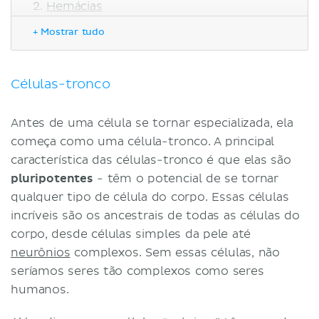
Hemácias
Leucócitos
+ Mostrar tudo
Neutrófilos
Eosinófilos
Basófilos
Células-tronco
Linfóficos
Plaquetas
Antes de uma célula se tornar especializada, ela
Neurônios
começa como uma célula-tronco. A principal
Células da glia
característica das células-tronco é que elas são
Células musculares
pluripotentes
- têm o potencial de se tornar
Células musculares esqueléticas
qualquer tipo de célula do corpo. Essas células
Células musculares cardíacas
incríveis são os ancestrais de todas as células do
Células musculares lisas
corpo, desde células simples da pele até
Condrócitos
neurônios
complexos. Sem essas células, não
Celulas ósseas
seríamos seres tão complexos como seres
Osteoclastos
humanos.
Osteoblastos