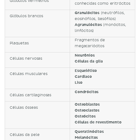
Glóbulos vermelhos
conhecidas como eritrócitos
Granulócitos
(neutrófilos,
Glóbulos brancos
eosinófilos, basófilos)
Agranulócitos
(monócitos,
linfócitos)
Fragmentos de
Plaquetas
megacariócitos
Neurônios
Células nervosas
Células da glia
Esquelético
Células musculares
Cardíaco
Liso
Condrócitos
Células cartilaginosas
Osteoblastos
Células ósseas
Osteoclastos
Osteócitos
Células de revestimento
Queratinócitos
Células da pele
Melanócitos