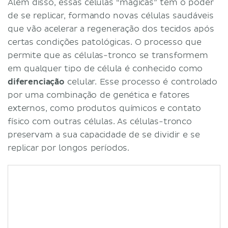
Osteócitos
Além disso, essas células “mágicas” têm o poder
Células de revestimento
de se replicar, formando novas células saudáveis
Células da pele
que vão acelerar a regeneração dos tecidos após
Células endoteliais
certas condições patológicas. O processo que
Células epiteliais
permite que as células-tronco se transformem
Adipócitos
em qualquer tipo de célula é conhecido como
Células sexuais
diferenciação
celular. Esse processo é controlado
Espermatozoide
por uma combinação de genética e fatores
Óvulo
externos, como produtos químicos e contato
Destaques
físico com outras células. As células-tronco
Referências
preservam a sua capacidade de se dividir e se
replicar por longos períodos.