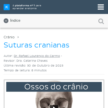
Selecione a sua ferramenta de estudo favorita
A
plataforma nº 1
para
aprender anatomia
Videoaulas
Testes
Ambos
Índice
Crânio
Suturas cranianas
Autor:
Dr. Rafael Lourenço do Carmo
•
Revisor: Dra. Catarina Chaves
Última revisão: 30 de Outubro de 2023
Tempo de leitura: 8 minutos