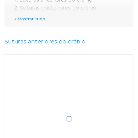
Suturas posteriores do crânio
Suturas superiores do crânio
+ Mostrar tudo
Suturas laterais do crânio
Suturas inferiores do crânio
Referências
Suturas anteriores do crânio