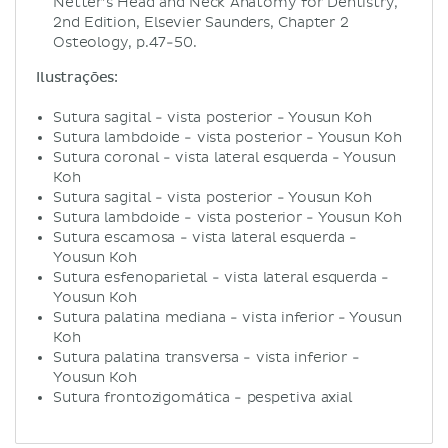
Netter’s Head and Neck Anatomy for Dentistry,
2nd Edition, Elsevier Saunders, Chapter 2
Osteology, p.47-50.
Ilustrações:
Sutura sagital - vista posterior - Yousun Koh
Sutura lambdoide - vista posterior - Yousun Koh
Sutura coronal - vista lateral esquerda - Yousun
Koh
Sutura sagital - vista posterior - Yousun Koh
Sutura lambdoide - vista posterior - Yousun Koh
Sutura escamosa - vista lateral esquerda -
Yousun Koh
Sutura esfenoparietal - vista lateral esquerda -
Yousun Koh
Sutura palatina mediana - vista inferior - Yousun
Koh
Sutura palatina transversa - vista inferior -
Yousun Koh
Sutura frontozigomática - pespetiva axial