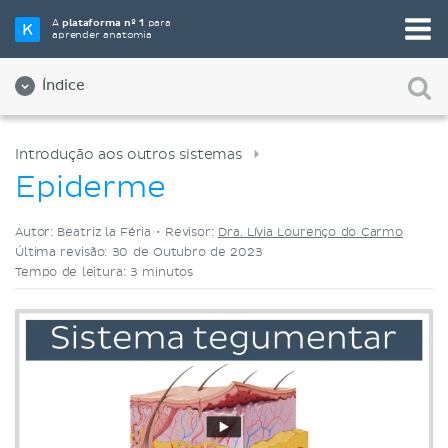
Selecione a sua ferramenta de estudo favorita
A
plataforma nº 1
para
aprender anatomia
Videoaulas
Testes
Ambos
Índice
Introdução aos outros sistemas
Epiderme
Autor: Beatriz la Féria •
Revisor:
Dra. Lívia Lourenço do Carmo
Última revisão: 30 de Outubro de 2023
Tempo de leitura: 3 minutos