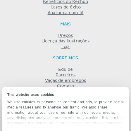
Benefícios do Kenhub
Casos de êxito
Anatomia com IA
MAIS
Preços
Licença das ilustrações
Loja
SOBRE NÓS
Equipe
Parceiros
Vagas de empregos
Contato
Registro
This website uses cookies
Termos
We use cookies to personalise content and ads, to provide social
Privacidade
media features and to analyse our traffic. We also share
KENHUB EM...
information about your use of our site with our social media,
advertising and analytics partners who may combine it with other
English
information that you’ve provided to them or that they’ve collected
Deutsch
from your use of their services.
Español