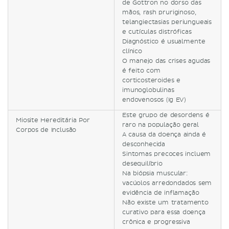
de Gottron no dorso das
mãos, rash pruriginoso,
telangiectasias periungueais
e cutículas distróficas
Diagnóstico é usualmente
clínico
O manejo das crises agudas
é feito com
corticosteroides e
imunoglobulinas
endovenosos (Ig EV)
Este grupo de desordens é
Miosite Hereditária Por
raro na população geral
Corpos de Inclusão
A causa da doença ainda é
desconhecida
Sintomas precoces incluem
desequilíbrio
Na biópsia muscular:
vacúolos arredondados sem
evidência de inflamação
Não existe um tratamento
curativo para essa doença
crônica e progressiva