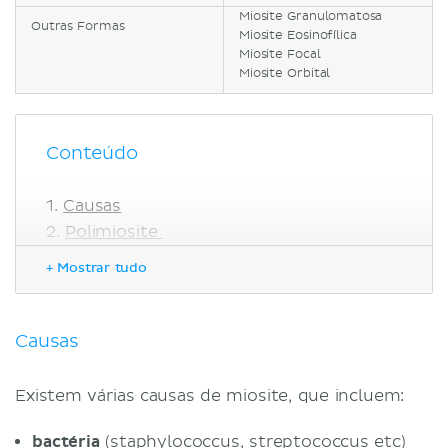
Miosite Granulomatosa
Outras Formas
Miosite Eosinofílica
Miosite Focal
Miosite Orbital
Conteúdo
Causas
Polimiosite
Definição
+ Mostrar tudo
Etiologia
Fisiopatologia
Epidemiologia
Causas
Sinais e Sintomas
Diagnóstico Diferencial
Existem várias causas de miosite, que incluem:
Diagnóstico
Condução
bactéria
(staphylococcus, streptococcus etc)