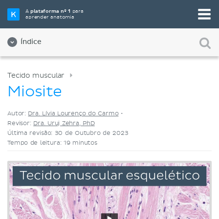
Selecione a sua ferramenta de estudo favorita
A
plataforma nº 1
para
aprender anatomia
Videoaulas
Testes
Ambos
Índice
Tecido muscular
Miosite
Autor:
Dra. Lívia Lourenço do Carmo
•
Revisor:
Dra. Uruj Zehra, PhD
Última revisão: 30 de Outubro de 2023
Tempo de leitura: 19 minutos