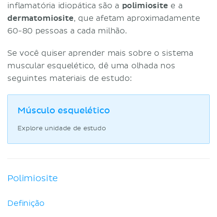
inflamatória idiopática são a
Condução
polimiosite
e a
dermatomiosite
Outras formas
, que afetam aproximadamente
60-80 pessoas a cada milhão.
Miosite granulomatosa
Miosite eosinofílica
Se você quiser aprender mais sobre o sistema
Miosite focal
muscular esquelético, dê uma olhada nos
Miosite orbital
seguintes materiais de estudo:
Resumo
Causas
Polimiosite
Músculo esquelético
Dermatomiosite
Explore unidade de estudo
Referências
Polimiosite
Definição