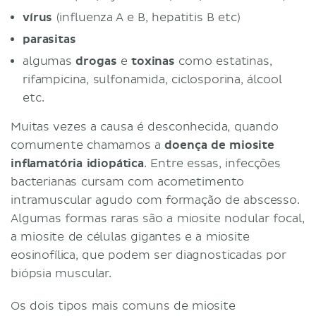
Dermatomiosite
vírus
(influenza A e B, hepatitis B etc)
Definição
parasitas
Epidemiologia
algumas
drogas
e
toxinas
como estatinas,
Etiologia
rifampicina, sulfonamida, ciclosporina, álcool
Fisiopatologia
etc.
Sinais e Sintomas
Diagnóstico Diferencial
Muitas vezes a causa é desconhecida, quando
Investigação
comumente chamamos a
doença de miosite
Condução
inflamatória idiopática
. Entre essas, infecções
Miosite hereditária por corpos de
bacterianas cursam com acometimento
inclusão
intramuscular agudo com formação de abscesso.
Definição
Algumas formas raras são a miosite nodular focal,
Epidemiologia
a miosite de células gigantes e a miosite
Etiologia
eosinofílica, que podem ser diagnosticadas por
Fisiopatologia
biópsia muscular.
Sinais e sintomas
Os dois tipos mais comuns de miosite
Investigação