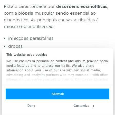
Esta é caracterizada por
desordens eosinofílicas
,
com a biópsia muscular sendo essencial ao
diagnóstico. As principais causas atribuídas à
miosite eosinofílica são:
infecções parasitárias
drogas
substâncias tóxicas
This website uses cookies
We use cookies to personalise content and ads, to provide social
desordens hematológicas
media features and to analyse our traffic. We also share
information about your use of our site with our social media,
Miosite focal
advertising and analytics partners who may combine it with other
information that you’ve provided to them or that they’ve collected
Esta é uma desordem rara que se apresenta
from your use of their services.
como uma
massa inflamatória
ou
“tumor”
. E por
Allow all
isso ela é frequentemente confundida com
desordens inflamatórias e neoplásicas. É
Deny
Customize
importante excluir trauma como uma causa