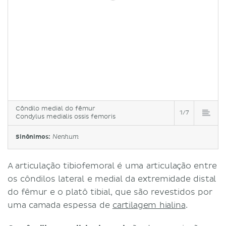
joelho
Notas clínicas
Referências
Côndilo medial do fêmur
1/7
Condylus medialis ossis femoris
Sinônimos:
Nenhum
A articulação tibiofemoral é uma articulação entre
os côndilos lateral e medial da extremidade distal
do fêmur e o platô tibial, que são revestidos por
uma camada espessa de
cartilagem hialina
.