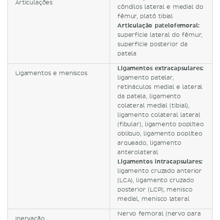
Articulações
côndilos lateral e medial do
fêmur, platô tibial
Articulação patelofemoral:
superfície lateral do fêmur,
superfície posterior da
patela
Ligamentos extracapsulares:
Ligamentos e meniscos
ligamento patelar,
retináculos medial e lateral
da patela, ligamento
colateral medial (tibial),
ligamento colateral lateral
(fibular), ligamento poplíteo
oblíquo, ligamento poplíteo
arqueado, ligamento
anterolateral
Ligamentos intracapsulares:
ligamento cruzado anterior
(LCA), ligamento cruzado
posterior (LCP); menisco
medial, menisco lateral
Nervo femoral (nervo para
Inervação