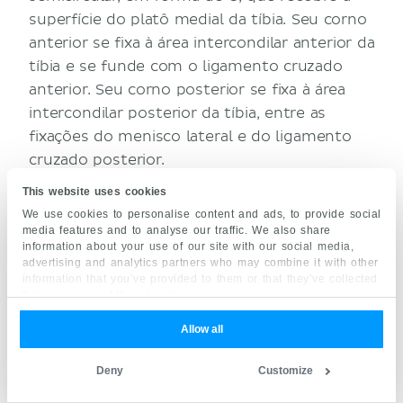
superfície do platô medial da tíbia. Seu corno
anterior se fixa à área intercondilar anterior da
tíbia e se funde com o ligamento cruzado
anterior. Seu corno posterior se fixa à área
intercondilar posterior da tíbia, entre as
fixações do menisco lateral e do ligamento
cruzado posterior.
Menisco lateral:
placa fibrocartilaginosa
This website uses cookies
semicircular que recobre a superfície do platô
We use cookies to personalise content and ads, to provide social
media features and to analyse our traffic. We also share
tibial lateral. Seu corno anterior também se fixa
information about your use of our site with our social media,
à área intercondilar anterior da tíbia e se funde
advertising and analytics partners who may combine it with other
information that you’ve provided to them or that they’ve collected
parcialmente com o ligamento cruzado
from your use of their services.
anterior. De maneira semelhante, seu corno
posterior se fixa à área intercondilar posterior,
Allow all
anteriormente ao corno posterior do menisco
Deny
Customize
medial.