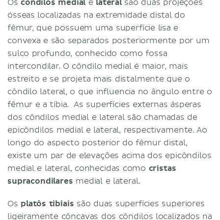
Os
côndilos medial
e
lateral
são duas projeções
ósseas localizadas na extremidade distal do
fêmur, que possuem uma superfície lisa e
convexa e são separados posteriormente por um
sulco profundo, conhecido como fossa
intercondilar. O côndilo medial é maior, mais
estreito e se projeta mais distalmente que o
côndilo lateral, o que influencia no ângulo entre o
fêmur e a tíbia. As superfícies externas ásperas
dos côndilos medial e lateral são chamadas de
epicôndilos medial e lateral, respectivamente. Ao
longo do aspecto posterior do fêmur distal,
existe um par de elevações acima dos epicôndilos
medial e lateral, conhecidas como
cristas
supracondilares
medial e lateral.
Os
platôs tibiais
são duas superfícies superiores
ligeiramente côncavas dos côndilos localizados na