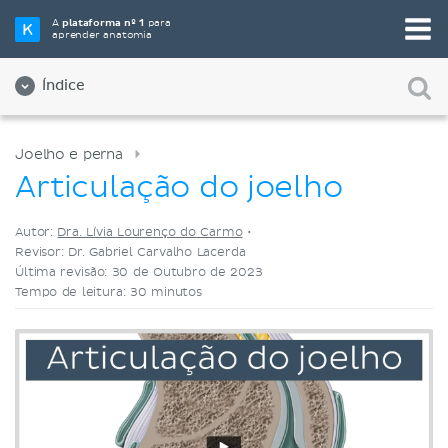
Selecione a sua ferramenta de estudo favorita
A
plataforma nº 1
para
aprender anatomia
Videoaulas
Testes
Ambos
Índice
Joelho e perna
Articulação do joelho
Autor:
Dra. Lívia Lourenço do Carmo
•
Revisor: Dr. Gabriel Carvalho Lacerda
Última revisão: 30 de Outubro de 2023
Tempo de leitura: 30 minutos