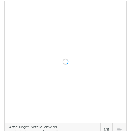
Articulação patelofemoral
1/5