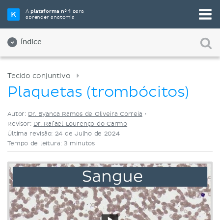
Selecione a sua ferramenta de estudo favorita
A
plataforma nº 1
para
aprender anatomia
Videoaulas
Testes
Ambos
Índice
Tecido conjuntivo
Plaquetas (trombócitos)
Autor:
Dr. Byanca Ramos de Oliveira Correia
•
Revisor:
Dr. Rafael Lourenço do Carmo
Última revisão: 24 de Julho de 2024
Tempo de leitura: 3 minutos