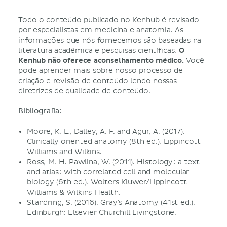
Todo o conteúdo publicado no Kenhub é revisado
por especialistas em medicina e anatomia. As
informações que nós fornecemos são baseadas na
literatura acadêmica e pesquisas científicas.
O
Kenhub não oferece aconselhamento médico.
Você
pode aprender mais sobre nosso processo de
criação e revisão de conteúdo lendo nossas
diretrizes de qualidade de conteúdo
.
Bibliografia:
Moore, K. L., Dalley, A. F. and Agur, A. (2017).
Clinically oriented anatomy (8th ed.). Lippincott
Williams and Wilkins.
Ross, M. H. Pawlina, W. (2011). Histology : a text
and atlas : with correlated cell and molecular
biology (6th ed.). Wolters Kluwer/Lippincott
Williams & Wilkins Health.
Standring, S. (2016). Gray's Anatomy (41st ed.).
Edinburgh: Elsevier Churchill Livingstone.