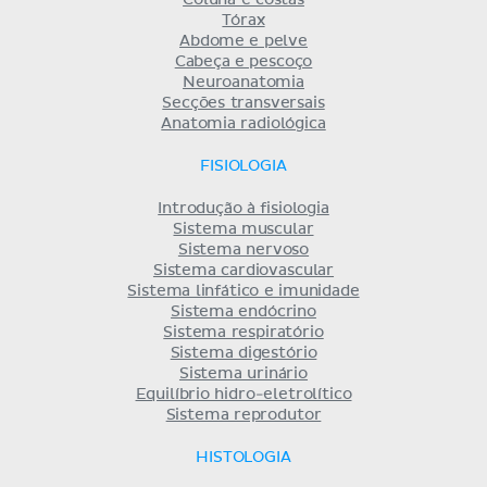
Coluna e costas
Tórax
Abdome e pelve
Cabeça e pescoço
Neuroanatomia
Secções transversais
Anatomia radiológica
FISIOLOGIA
Introdução à fisiologia
Sistema muscular
Sistema nervoso
Sistema cardiovascular
Sistema linfático e imunidade
Sistema endócrino
Sistema respiratório
Sistema digestório
Sistema urinário
Equilíbrio hidro-eletrolítico
Sistema reprodutor
HISTOLOGIA