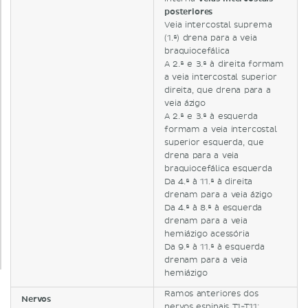
posteriores
Veia intercostal suprema
(1.ª) drena para a veia
braquiocefálica
A 2.ª e 3.ª à direita formam
a veia intercostal superior
direita, que drena para a
veia ázigo
A 2.ª e 3.ª à esquerda
formam a veia intercostal
superior esquerda, que
drena para a veia
braquiocefálica esquerda
Da 4.ª à 11.ª à direita
drenam para a veia ázigo
Da 4.ª à 8.ª à esquerda
drenam para a veia
hemiázigo acessória
Da 9.ª à 11.ª à esquerda
drenam para a veia
hemiázigo
Ramos anteriores dos
Nervos
nervos espinais T1-T11: