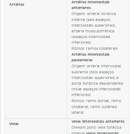
Artérias intercostais
Artérias
anteriores
artéria torácica
Origem:
interna (seis espaços
intercostais superiores),
artéria musculofrênica
(espaços intercostais
inferiores).
ramos colaterais
Ramos:
Artérias intercostais
posteriores
artéria intercostal
Origem:
suprema (dois espaços
intercostais superiores) e
aorta torácica descendente
(nove espaços intercostais
inferiores)
ramo dorsal, ramo
Ramos:
colateral, ramo cutâneo
lateral
Veias intercostais anteriores
Veias
veia torácica
Drenam para:
interna
Veias intercostais