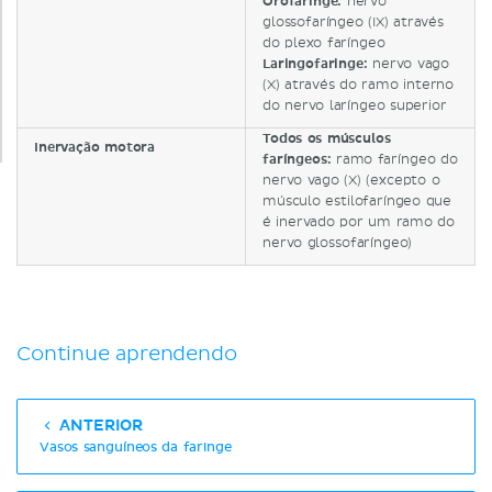
Orofaringe:
nervo
glossofaríngeo (IX) através
do plexo faríngeo
Laringofaringe:
nervo vago
(X) através do ramo interno
do nervo laríngeo superior
Todos os músculos
Inervação motora
faríngeos:
ramo faríngeo do
nervo vago (X) (excepto o
músculo estilofaríngeo que
é inervado por um ramo do
nervo glossofaríngeo)
Continue aprendendo
ANTERIOR
Vasos sanguíneos da faringe