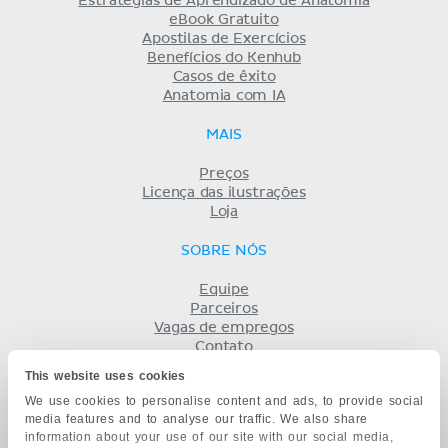
Estratégias de Aprendizado de Anatomia
eBook Gratuito
Apostilas de Exercícios
Benefícios do Kenhub
Casos de êxito
Anatomia com IA
MAIS
Preços
Licença das ilustrações
Loja
SOBRE NÓS
Equipe
Parceiros
Vagas de empregos
Contato
Registro
This website uses cookies
Termos
We use cookies to personalise content and ads, to provide social
Privacidade
media features and to analyse our traffic. We also share
KENHUB EM...
information about your use of our site with our social media,