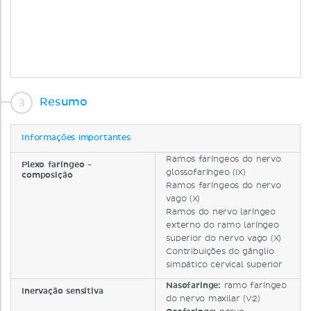
Resumo
Informações importantes
Ramos faríngeos do nervo
Plexo faríngeo -
glossofaríngeo (IX)
composição
Ramos faríngeos do nervo
vago (X)
Ramos do nervo laríngeo
externo do ramo laríngeo
superior do nervo vago (X)
Contribuições do gânglio
simpático cervical superior
Nasofaringe:
ramo faríngeo
Inervação sensitiva
do nervo maxilar (V2)