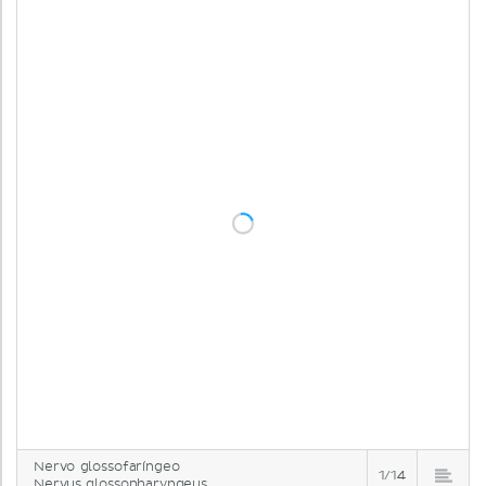
Nervo glossofaríngeo
1/14
Nervus glossopharyngeus