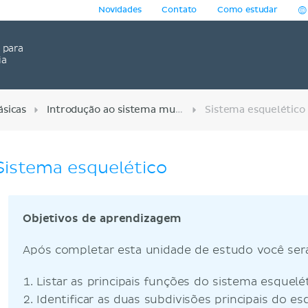
Novidades
Contato
Como estudar
para
ia
sicas
Introdução ao sistema muscular e esquelético
Sistema esquelético
Sistema esquelético
Objetivos de aprendizagem
Após completar esta unidade de estudo você será
Listar as principais funções do sistema esquelét
Identificar as duas subdivisões principais do es