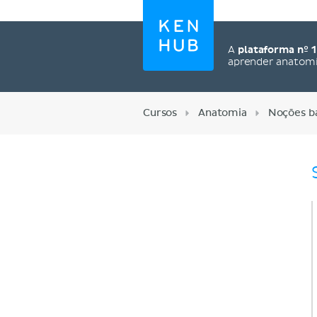
A
plataforma nº 1
aprender anatom
Cursos
Anatomia
Noções bá
Cadastre-se agora