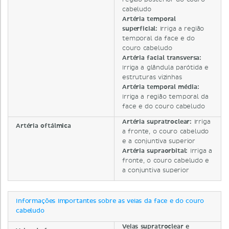
cabeludo
Artéria temporal
superficial:
Irriga a região
temporal da face e do
couro cabeludo
Artéria facial transversa:
Irriga a glândula parótida e
estruturas vizinhas
Artéria temporal média:
Irriga a região temporal da
face e do couro cabeludo
Artéria supratroclear:
Irriga
Artéria oftálmica
a fronte, o couro cabeludo
e a conjuntiva superior
Artéria supraorbital:
Irriga a
fronte, o couro cabeludo e
a conjuntiva superior
Informações importantes sobre as veias da face e do couro
cabeludo
Veias supratroclear e