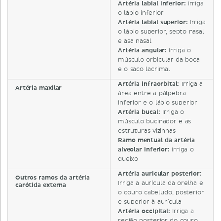
Artéria labial inferior:
Irriga
o lábio inferior
Artéria labial superior:
Irriga
o lábio superior, septo nasal
e asa nasal
Artéria angular:
Irriga o
músculo orbicular da boca
e o saco lacrimal
Artéria infraorbital:
Irriga a
Artéria maxilar
área entre a pálpebra
inferior e o lábio superior
Artéria bucal:
Irriga o
músculo bucinador e as
estruturas vizinhas
Ramo mentual da artéria
alveolar inferior:
Irriga o
queixo
Artéria auricular posterior:
Outros ramos da artéria
Irriga a aurícula da orelha e
carótida externa
o couro cabeludo, posterior
e superior à aurícula
Artéria occipital:
Irriga a
região posterior do couro