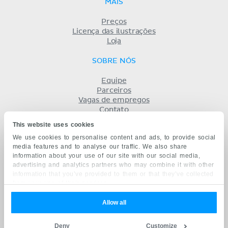
MAIS
Preços
Licença das ilustrações
Loja
SOBRE NÓS
Equipe
Parceiros
Vagas de empregos
Contato
Registro
This website uses cookies
Termos
We use cookies to personalise content and ads, to provide social
Privacidade
media features and to analyse our traffic. We also share
KENHUB EM...
information about your use of our site with our social media,
advertising and analytics partners who may combine it with other
English
information that you’ve provided to them or that they’ve collected
Deutsch
from your use of their services.
Español
Français
Allow all
русский
中文
Deny
Customize