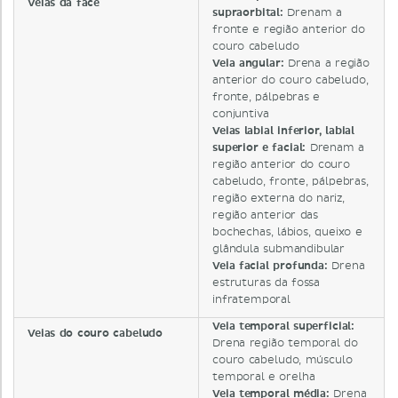
Veias da face
supraorbital:
Drenam a
fronte e região anterior do
couro cabeludo
Veia angular:
Drena a região
anterior do couro cabeludo,
fronte, pálpebras e
conjuntiva
Veias labial inferior, labial
superior e facial:
Drenam a
região anterior do couro
cabeludo, fronte, pálpebras,
região externa do nariz,
região anterior das
bochechas, lábios, queixo e
glândula submandibular
Veia facial profunda:
Drena
estruturas da fossa
infratemporal
Veia temporal superficial:
Veias do couro cabeludo
Drena região temporal do
couro cabeludo, músculo
temporal e orelha
Veia temporal média:
Drena