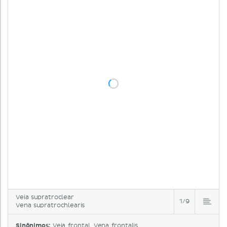
Veia supratroclear
1/9
Vena supratrochlearis
Sinônimos:
Veia frontal, Vena frontalis