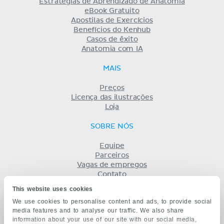
Estratégias de Aprendizado de Anatomia
eBook Gratuito
Apostilas de Exercícios
Benefícios do Kenhub
Casos de êxito
Anatomia com IA
MAIS
Preços
Licença das ilustrações
Loja
SOBRE NÓS
Equipe
Parceiros
Vagas de empregos
Contato
Registro
This website uses cookies
Termos
We use cookies to personalise content and ads, to provide social
Privacidade
media features and to analyse our traffic. We also share
KENHUB EM...
information about your use of our site with our social media,