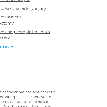
se: Urachal cyst
se: Brachial artery injury
se: Incidental
ectomy
ase: Long ectopic left main
rtery
 mais
 a aprender melhor. Nós temos o
 alta qualidade, confiáveis e
s em literatura acadêmica e
milhões de usuários. Nós seguimos