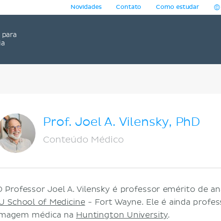
Novidades
Contato
Como estudar
para
ia
Prof. Joel A. Vilensky, PhD
Conteúdo Médico
O Professor Joel A. Vilensky é professor emérito de an
IU School of Medicine
- Fort Wayne. Ele é ainda profe
imagem médica na
Huntington University
.