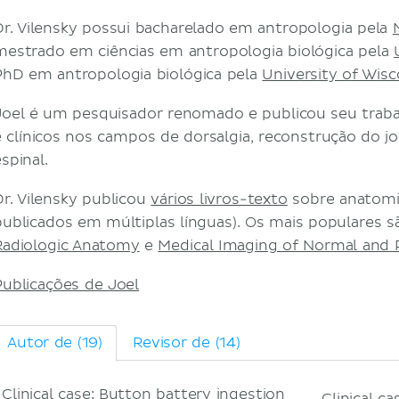
Dr. Vilensky possui bacharelado em antropologia pela
mestrado em ciências em antropologia biológica pela
PhD em antropologia biológica pela
University of Wisc
Joel é um pesquisador renomado e publicou seu trabal
e clínicos nos campos de dorsalgia, reconstrução do j
spinal.
Dr. Vilensky publicou
vários livros-texto
sobre anatomia
publicados em múltiplas línguas). Os mais populares 
Radiologic Anatomy
e
Medical Imaging of Normal and 
Publicações de Joel
Autor de (19)
Revisor de (14)
Clinical case: Button battery ingestion