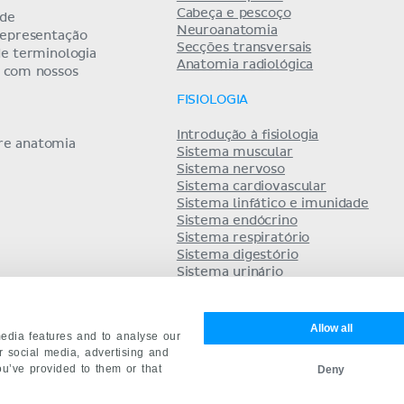
Cabeça e pescoço
 de
Neuroanatomia
representação
Secções transversais
de terminologia
Anatomia radiológica
a com nossos
FISIOLOGIA
Introdução à fisiologia
bre anatomia
Sistema muscular
Sistema nervoso
Sistema cardiovascular
Sistema linfático e imunidade
Sistema endócrino
Sistema respiratório
Sistema digestório
Sistema urinário
Equilíbrio hidro-eletrolítico
Sistema reprodutor
Allow all
edia features and to analyse our
ur social media, advertising and
ou’ve provided to them or that
Deny