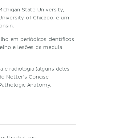
Michigan State University
,
University of Chicago
, e um
onsin
.
ho em periódicos científicos
oelho e lesões da medula
 e radiologia (alguns deles
são
Netter’s Concise
Pathologic Anatomy.