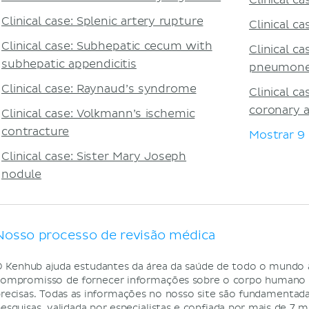
Clinical ca
Clinical case: Splenic artery rupture
Clinical ca
Clinical case: Subhepatic cecum with
Clinical ca
subhepatic appendicitis
pneumon
Clinical case: Raynaud’s syndrome
Clinical c
coronary a
Clinical case: Volkmann’s ischemic
contracture
Mostrar 9
Clinical case: Sister Mary Joseph
nodule
Nosso processo de revisão médica
 Kenhub ajuda estudantes da área da saúde de todo o mundo
ompromisso de fornecer informações sobre o corpo humano de
recisas. Todas as informações no nosso site são fundamentada
esquisas, validada por especialistas e confiada por mais de 7 