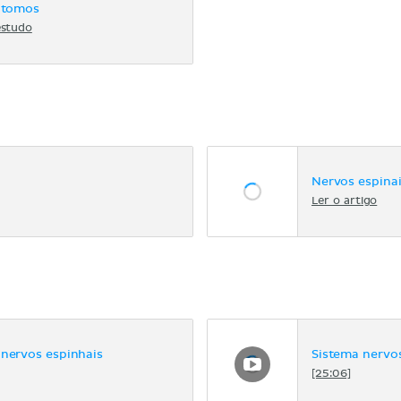
ótomos
estudo
Nervos espina
Ler o artigo
 nervos espinhais
Sistema nervo
[25:06]