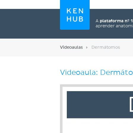
A
plataforma nº 1
aprender anatom
Videoaulas
Dermátomos
Videoaula: Dermát