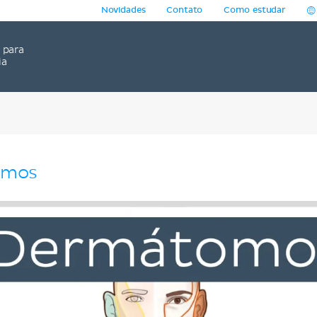
Novidades
Contato
Como estudar
para
ia
omos