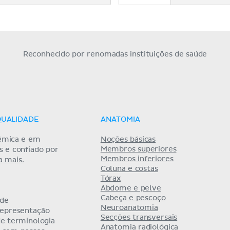
Reconhecido por renomadas instituições de saúde
QUALIDADE
ANATOMIA
êmica e em
Noções básicas
Membros superiores
as e confiado por
Membros inferiores
a mais.
Coluna e costas
Tórax
Abdome e pelve
Cabeça e pescoço
 de
Neuroanatomia
representação
Secções transversais
de terminologia
Anatomia radiológica