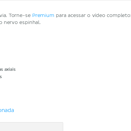
via. Torne-se
Premium
para acessar o vídeo complet
o nervo espinhal.
 axiais
s
onada