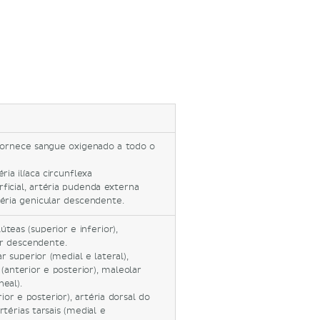
fornece sangue oxigenado a todo o
éria ilíaca circunflexa
rficial, artéria pudenda externa
éria genicular descendente.
úteas (superior e inferior),
ar descendente.
r superior (medial e lateral),
l (anterior e posterior), maleolar
neal).
ior e posterior), artéria dorsal do
rtérias tarsais (medial e