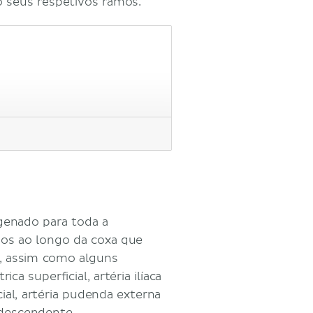
 seus respetivos ramos.
genado para toda a
mos ao longo da coxa que
a, assim como alguns
ica superficial, artéria ilíaca
cial, artéria pudenda externa