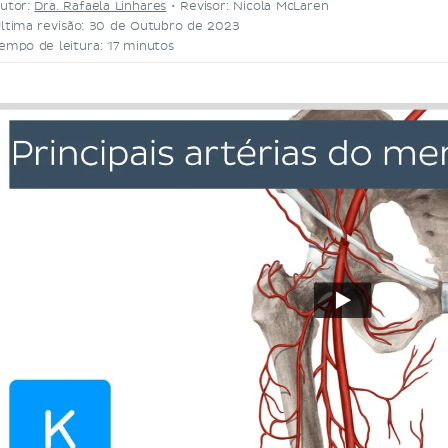
utor:
Dra. Rafaela Linhares
•
Revisor: Nicola McLaren
ltima revisão: 30 de Outubro de 2023
empo de leitura: 17 minutos