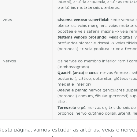
lateral), artéria arqueada, artérias metat
e artérias metatarsais plantares.
Veias
Sistema venoso superficial:
rede venosa su
plantares, veias marginais, veias metatars
poplítea e veia safena magna -> veia fem
Sistema venoso profundo:
veias digitais,
profundos plantar e dorsal -> veias tibiais
(peroneais) -> veia poplítea -> veia femor
Nervos
Os nervos do membro inferior ramificam-
(lombossagrado).
Quadril (anca) e coxa:
nervos femoral, saf
posterior), ciático, obturator, glúteos (supe
medial e inferior)
Joelho e perna:
nervos geniculares (superi
(peroneal) comum, fibular (peroneal) super
tibial
Tornozelo e pé
:
nervos digitais dorsais do 
próprios, nervo cutâneo dorsal lateral, ne
Nesta página, vamos estudar as artérias, veias e nerv