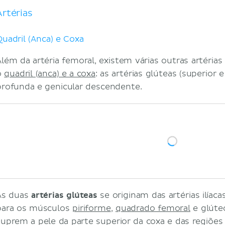
Artérias
Quadril (Anca) e Coxa
Além da artéria femoral, existem várias outras artéri
o
quadril (anca) e a coxa
: as artérias glúteas (superior 
profunda e genicular descendente.
As duas
artérias glúteas
se originam das artérias ilíac
para os músculos
piriforme
,
quadrado femoral
e glúte
suprem a pele da parte superior da coxa e das regiões