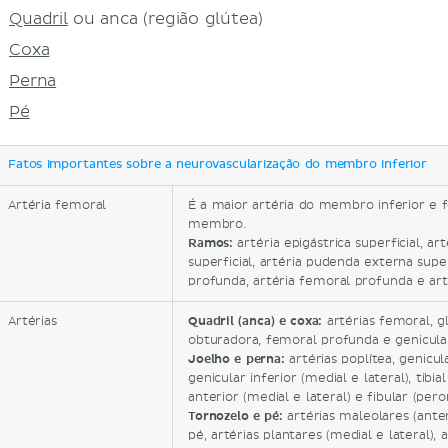
Quadril
ou anca (região glútea)
Coxa
Perna
Pé
Fatos importantes sobre a neurovascularização do membro inferior
Artéria femoral
É a maior artéria do membro inferior e 
membro.
Ramos:
artéria epigástrica superficial, art
superficial, artéria pudenda externa supe
profunda, artéria femoral profunda e art
Artérias
Quadril (anca) e coxa:
artérias femoral, gl
obturadora, femoral profunda e genicul
Joelho e perna:
artérias poplítea, genicula
genicular inferior (medial e lateral), tibia
anterior (medial e lateral) e fibular (pero
Tornozelo e pé
:
artérias maleolares (anter
pé, artérias plantares (medial e lateral), a