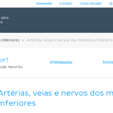
Novidades
Contato
Como estudar
para
ia
inferiores
Artérias, veias e nervos dos membros inferiore
er?
Videoaulas
Test
udo favorita
Artérias, veias e nervos dos
inferiores