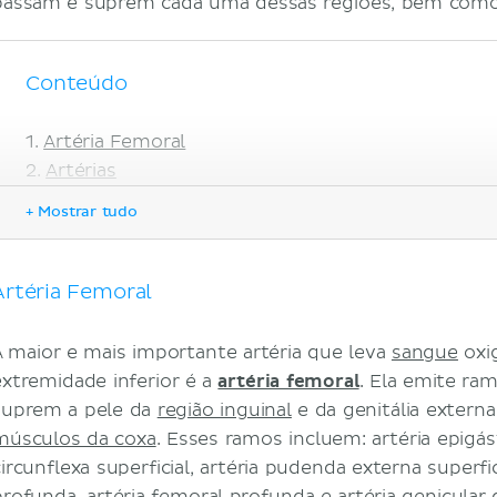
passam e suprem cada uma dessas regiões, bem como
Conteúdo
Artéria Femoral
Artérias
Quadril (Anca) e Coxa
+ Mostrar tudo
Joelho e perna
Tornozelo e Pé
Veias
Artéria Femoral
Nervos
Quadril (Anca) e Coxa
A maior e mais importante artéria que leva
sangue
oxi
Joelho e perna
extremidade inferior é a
artéria femoral
. Ela emite ra
Tornozelo e pé
suprem a pele da
região inguinal
e da genitália extern
Referências
músculos da coxa
. Esses ramos incluem: artéria epigástr
Artigos relacionados
circunflexa superficial, artéria pudenda externa superfi
Vídeos relacionados