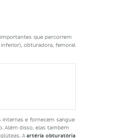
as importantes que percorrem
e inferior), obturadora, femoral
as internas e fornecem sangue
o. Além disso, elas também
 glúteas. A
artéria obturatória