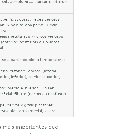
arsais dorsais, arco plantar profundo
perficial dorsal, redes venosas
ais -> veia safena parva -> veia
oral
 veias metatarsais -> arcos venosos
 (anterior, posterior) e fibulares
al
se a partir do plexo lombossacral
eno, cutâneo femoral (lateral,
rior, inferior), clúnios (superior,
or, médio e inferior), fibular
ficial, fibular (peroneal) profundo,
pé, nervos digitais plantares
rvos plantares (medial, lateral)
os mais importantes que