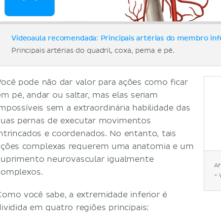
Videoaula recomendada: Principais artérias do membro infe
Principais artérias do quadril, coxa, perna e pé.
Você pode não dar valor para ações como ficar
em pé, andar ou saltar, mas elas seriam
impossíveis sem a extraordinária habilidade das
suas pernas de executar movimentos
intrincados e coordenados. No entanto, tais
ações complexas requerem uma anatomia e um
suprimento neurovascular igualmente
Ar
complexos.
- 
Como você sabe, a extremidade inferior é
dividida em quatro regiões principais: