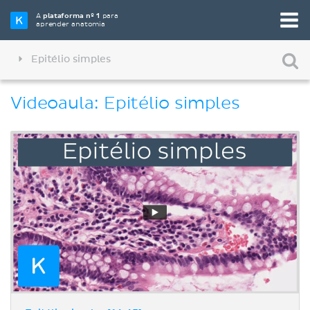
A
plataforma nº 1
para
aprender anatomia
Epitélio simples
Videoaula: Epitélio simples