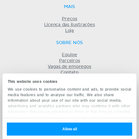
MAIS
Preços
Licença das ilustrações
Loja
SOBRE NÓS
Equipe
Parceiros
Vagas de empregos
Contato
Registro
This website uses cookies
Termos
We use cookies to personalise content and ads, to provide social
Privacidade
media features and to analyse our traffic. We also share
KENHUB EM...
information about your use of our site with our social media,
advertising and analytics partners who may combine it with other
English
information that you’ve provided to them or that they’ve collected
Deutsch
from your use of their services.
Español
Français
Allow all
русский
中文