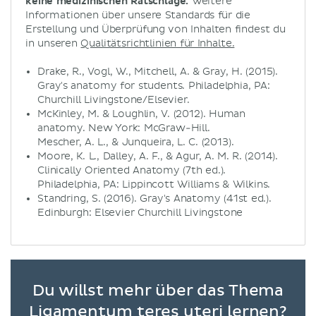
keine medizinischen Ratschläge.
Weitere
Informationen über unsere Standards für die
Erstellung und Überprüfung von Inhalten findest du
in unseren
Qualitätsrichtlinien für Inhalte.
Drake, R., Vogl, W., Mitchell, A. & Gray, H. (2015).
Gray's anatomy for students. Philadelphia, PA:
Churchill Livingstone/Elsevier.
McKinley, M. & Loughlin, V. (2012). Human
anatomy. New York: McGraw-Hill.
Mescher, A. L., & Junqueira, L. C. (2013).
Moore, K. L., Dalley, A. F., & Agur, A. M. R. (2014).
Clinically Oriented Anatomy (7th ed.).
Philadelphia, PA: Lippincott Williams & Wilkins.
Standring, S. (2016). Gray's Anatomy (41st ed.).
Edinburgh: Elsevier Churchill Livingstone
Du willst mehr über das Thema
Ligamentum teres uteri lernen?