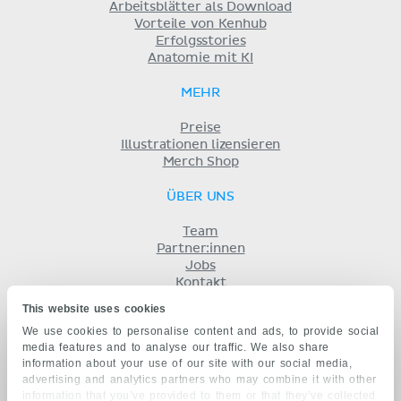
Arbeitsblätter als Download
Vorteile von Kenhub
Erfolgsstories
Anatomie mit KI
MEHR
Preise
Illustrationen lizensieren
Merch Shop
ÜBER UNS
Team
Partner:innen
Jobs
Kontakt
Impressum
This website uses cookies
Geschäftsbedingungen
We use cookies to personalise content and ads, to provide social
Datenschutz
media features and to analyse our traffic. We also share
KENHUB AUF...
information about your use of our site with our social media,
advertising and analytics partners who may combine it with other
English
information that you’ve provided to them or that they’ve collected