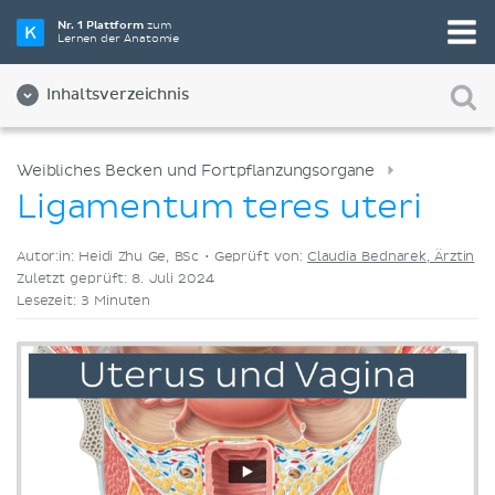
Wähle die beste Lernmethode für dich
Nr. 1 Plattform
zum
Lernen der Anatomie
Videos
Quizze
Beides
Inhaltsverzeichnis
Weibliches Becken und Fortpflanzungsorgane
Ligamentum teres uteri
Autor:in: Heidi Zhu Ge, BSc •
Geprüft von:
Claudia Bednarek, Ärztin
Zuletzt geprüft: 8. Juli 2024
Lesezeit: 3 Minuten