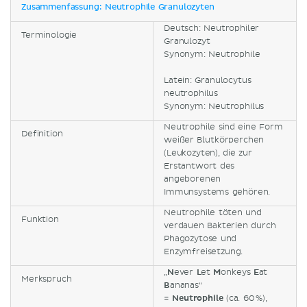
Zusammenfassung: Neutrophile Granulozyten
Deutsch: Neutrophiler
Terminologie
Granulozyt
Synonym: Neutrophile
Latein: Granulocytus
neutrophilus
Synonym: Neutrophilus
Neutrophile sind eine Form
Definition
weißer Blutkörperchen
(Leukozyten), die zur
Erstantwort des
angeborenen
Immunsystems gehören.
Neutrophile töten und
Funktion
verdauen Bakterien durch
Phagozytose und
Enzymfreisetzung.
„
N
ever
L
et
M
onkeys
E
at
Merkspruch
B
ananas“
=
Neutrophile
(ca. 60 %),