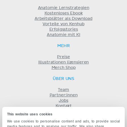
Anatomie Lernstrategien
Kostenloses Ebook
Arbeitsblätter als Download
Vorteile von Kenhub
Erfolgsstories
Anatomie mit KI
MEHR
Preise
Illustrationen lizensieren
Merch Shop
ÜBER UNS
Team
Partner:innen
Jobs
Kontakt
Impressum
This website uses cookies
Geschäftsbedingungen
We use cookies to personalise content and ads, to provide social
Datenschutz
media features and to analyse our traffic. We also share