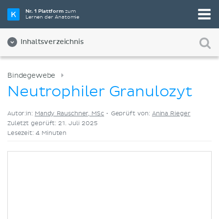
Wähle die beste Lernmethode für dich
Nr. 1 Plattform
zum
Lernen der Anatomie
Videos
Quizze
Beides
Inhaltsverzeichnis
Bindegewebe
Neutrophiler Granulozyt
Autor:in:
Mandy Rauschner, MSc
•
Geprüft von:
Anina Rieger
Zuletzt geprüft: 21. Juli 2025
Lesezeit: 4 Minuten