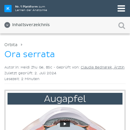
Wähle die beste Lernmethode für dich
Nr. 1 Plattform
zum
Lernen der Anatomie
Videos
Quizze
Beides
Inhaltsverzeichnis
Orbita
Ora serrata
Autor:in: Heidi Zhu Ge, BSc •
Geprüft von:
Claudia Bednarek, Ärztin
Zuletzt geprüft: 2. Juli 2024
Lesezeit: 2 Minuten