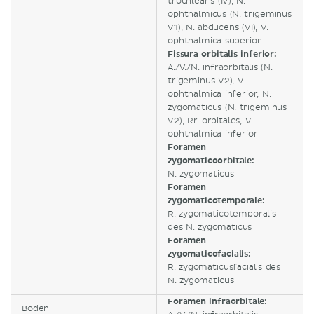
trochlearis (IV), N.
ophthalmicus (N. trigeminus
V1), N. abducens (VI), V.
ophthalmica superior
Fissura orbitalis inferior:
A./V./N. infraorbitalis (N.
trigeminus V2), V.
ophthalmica inferior, N.
zygomaticus (N. trigeminus
V2), Rr. orbitales, V.
ophthalmica inferior
Foramen
zygomaticoorbitale:
N. zygomaticus
Foramen
zygomaticotemporale:
R. zygomaticotemporalis
des N. zygomaticus
Foramen
zygomaticofacialis:
R. zygomaticusfacialis des
N. zygomaticus
Foramen infraorbitale:
Boden