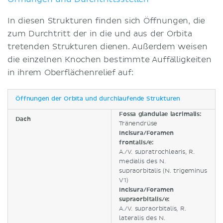
In diesen Strukturen finden sich Öffnungen, die
zum Durchtritt der in die und aus der Orbita
tretenden Strukturen dienen. Außerdem weisen
die einzelnen Knochen bestimmte Auffälligkeiten
in ihrem Oberflächenrelief auf:
Öffnungen der Orbita und durchlaufende Strukturen
Fossa glandulae lacrimalis:
Dach
Tränendrüse
Incisura/Foramen
frontalis/e:
A./V. supratrochlearis, R.
medialis des N.
supraorbitalis (N. trigeminus
V1)
Incisura/Foramen
supraorbitalis/e:
A./V. supraorbitalis, R.
lateralis des N.