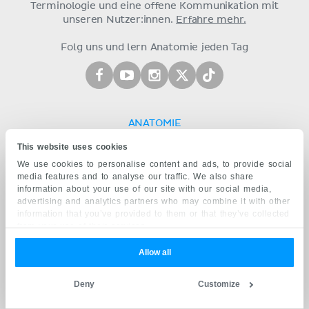
Terminologie und eine offene Kommunikation mit
unseren Nutzer:innen.
Erfahre mehr.
Folg uns und lern Anatomie jeden Tag
ANATOMIE
This website uses cookies
Grundlagen
Obere Extremität
We use cookies to personalise content and ads, to provide social
media features and to analyse our traffic. We also share
Untere Extremität
information about your use of our site with our social media,
Wirbelsäule und Rücken
advertising and analytics partners who may combine it with other
Thorax
information that you’ve provided to them or that they’ve collected
Abdomen & Becken
from your use of their services.
Kopf & Hals
Neuroanatomie
Allow all
Schnittbildanatomie
Radiologische Anatomie
Deny
Customize
PHYSIOLOGIE