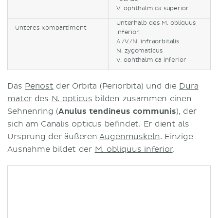
V. ophthalmica superior
Unterhalb des M. obliquus
Unteres Kompartiment
inferior:
A./V./N. infraorbitalis
N. zygomaticus
V. ophthalmica inferior
Das
Periost
der Orbita (Periorbita) und die
Dura
mater
des
N. opticus
bilden zusammen einen
Sehnenring (
Anulus tendineus communis
), der
sich am Canalis opticus befindet. Er dient als
Ursprung der äußeren
Augenmuskeln
. Einzige
Ausnahme bildet der
M. obliquus inferior
.