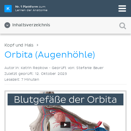
Wähle die beste Lernmethode für dich
Nr. 1 Plattform
zum
Lernen der Anatomie
Videos
Quizze
Beides
Inhaltsverzeichnis
Kopf und Hals
Orbita (Augenhöhle)
Autor:in: Katrin Repkow •
Geprüft von: Stefanie Bauer
Zuletzt geprüft: 12. Oktober 2023
Lesezeit: 7 Minuten