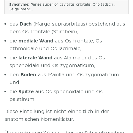
Synonyme:
Paries superior cavitatis orbitalis, Orbitadach ,
Zeige mehr...
das
Dach
(Margo supraorbitalis) bestehend aus
dem Os frontale (Stirnbein),
die
mediale Wand
aus Os frontale, Os
ethmoidale und Os lacrimale,
die
laterale Wand
aus Ala major des Os
sphenoidale und Os zygomaticum,
den
Boden
aus Maxilla und Os zygomaticum
und
die
Spitze
aus Os sphenoidale und Os
palatinum.
Diese Einteilung ist nicht einheitlich in der
anatomischen Nomenklatur.
Überprüfe dein Wissen über die Schädelknochen