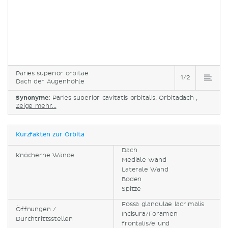
Paries superior orbitae
1/2
Dach der Augenhöhle
Synonyme:
Paries superior cavitatis orbitalis, Orbitadach ,
Zeige mehr...
Kurzfakten zur Orbita
Dach
Knöcherne Wände
Mediale Wand
Laterale Wand
Boden
Spitze
Fossa glandulae lacrimalis
Öffnungen /
Incisura/Foramen
Durchtrittsstellen
frontalis/e und