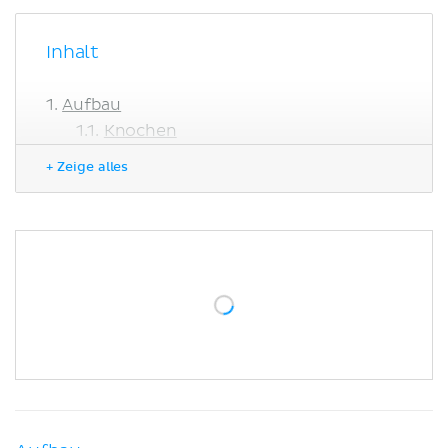
Inhalt
Aufbau
Knochen
Öffnungen und Durchtrittsstellen
+ Zeige alles
Inhalt
Klinik
Literaturquellen
Ähnliche Artikel
Ähnliche Videos