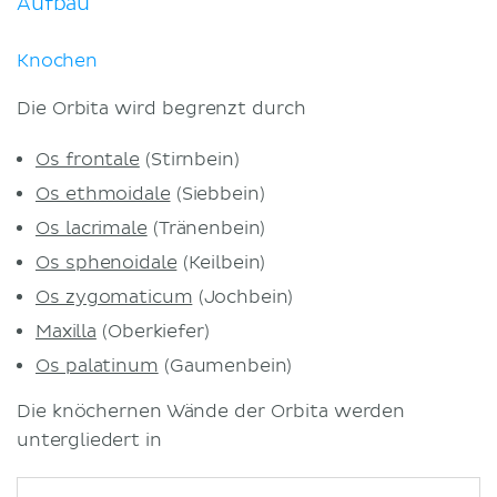
Aufbau
Knochen
Die Orbita wird begrenzt durch
Os frontale
(Stirnbein)
Os ethmoidale
(Siebbein)
Os lacrimale
(Tränenbein)
Os sphenoidale
(Keilbein)
Os zygomaticum
(Jochbein)
Maxilla
(Oberkiefer)
Os palatinum
(Gaumenbein)
Die knöchernen Wände der Orbita werden
untergliedert in