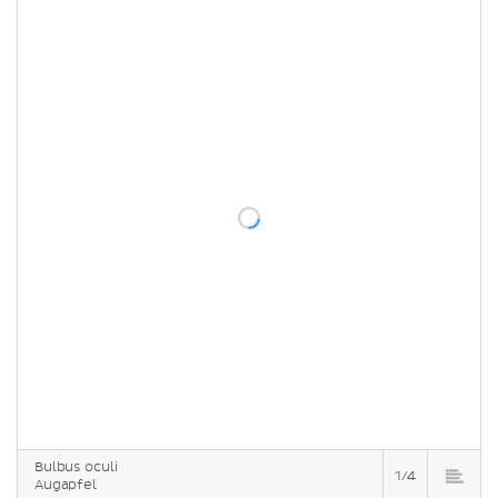
Bulbus oculi
1/4
Augapfel