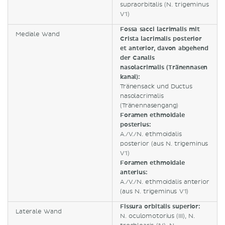
supraorbitalis (N. trigeminus
V1)
Fossa sacci lacrimalis mit
Mediale Wand
Crista lacrimalis posterior
et anterior, davon abgehend
der Canalis
nasolacrimalis (Tränennasen
kanal):
Tränensack und Ductus
nasolacrimalis
(Tränennasengang)
Foramen ethmoidale
posterius:
A./V./N. ethmoidalis
posterior (aus N. trigeminus
V1)
Foramen ethmoidale
anterius:
A./V./N. ethmoidalis anterior
(aus N. trigeminus V1)
Fissura orbitalis superior:
Laterale Wand
N. oculomotorius (III), N.