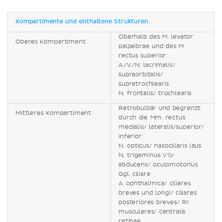
Kompartimente und enthaltene Strukturen
Oberhalb des M. levator
Oberes Kompartiment
palpebrae und des M.
rectus superior:
A./V./N. lacrimalis/
supraorbitalis/
supratrochlearis
N. frontalis/ trochlearis
Retrobulbär und begrenzt
Mittleres Kompartiment
durch die Mm. rectus
medialis/ lateralis/superior/
inferior:
N. opticus/ nasociliaris (aus
N. trigeminus V1)/
abducens/ oculomotorius
Ggl. ciliare
A. ophthalmica/ ciliares
breves und longi/ ciliares
posteriores breves/ Rr.
musculares/ centralis
retinae