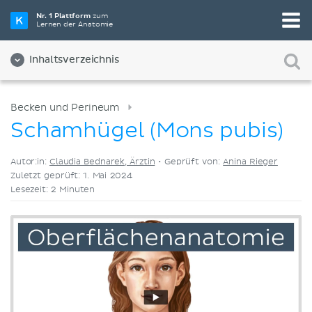
Wähle die beste Lernmethode für dich
Nr. 1 Plattform
zum
Lernen der Anatomie
Videos
Quizze
Beides
Inhaltsverzeichnis
Becken und Perineum
Schamhügel (Mons pubis)
Autor:in:
Claudia Bednarek, Ärztin
•
Geprüft von:
Anina Rieger
Zuletzt geprüft: 1. Mai 2024
Lesezeit: 2 Minuten