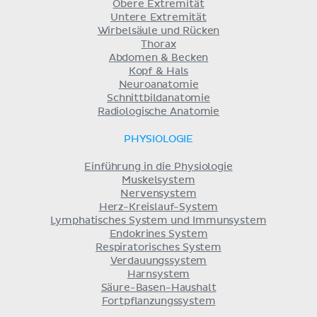
Obere Extremität
Untere Extremität
Wirbelsäule und Rücken
Thorax
Abdomen & Becken
Kopf & Hals
Neuroanatomie
Schnittbildanatomie
Radiologische Anatomie
PHYSIOLOGIE
Einführung in die Physiologie
Muskelsystem
Nervensystem
Herz-Kreislauf-System
Lymphatisches System und Immunsystem
Endokrines System
Respiratorisches System
Verdauungssystem
Harnsystem
Säure-Basen-Haushalt
Fortpflanzungssystem