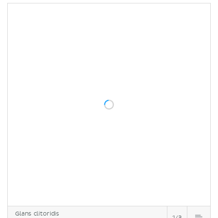
Glans clitoridis
1/3