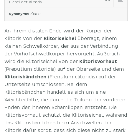
Eichel der Klitoris
Synonyme:
Keine
An ihrem distalen Ende wird der Körper der
Klitoris von der
Klitoriseichel
überragt, einem
kleinen Schwellkörper, der aus der Verbindung
der Vorhofschwellkörper hervorgeht. Äußerlich
wird die Klitoriseichel von der
Klitorisvorhaut
(Preputium clitoridis) auf der Oberseite und dem
Klitorisbändchen
(Frenulum clitoridis) auf der
Unterseite umschlossen. Bei dem
Klitorisbändchen handelt es sich um eine
Weichteilfalte, die durch die Teilung der vorderen
Enden der inneren Schamlippen entsteht. Die
Klitorisvorhaut schützt die Klitoriseichel, während
das Klitorisbändchen beim Anschwellen der
Klitoris dafür sorgt, dass sich diese nicht zu stark