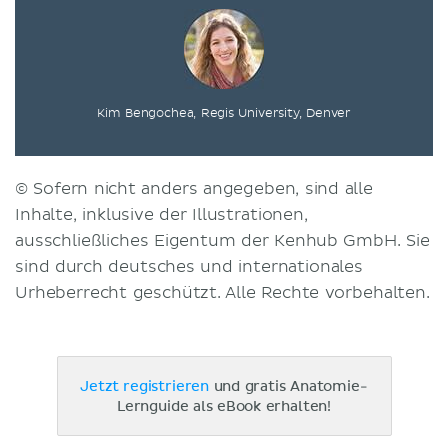
Kim Bengochea, Regis University, Denver
© Sofern nicht anders angegeben, sind alle
Inhalte, inklusive der Illustrationen,
ausschließliches Eigentum der Kenhub GmbH. Sie
sind durch deutsches und internationales
Urheberrecht geschützt. Alle Rechte vorbehalten.
Jetzt registrieren
und gratis Anatomie-
Lernguide als eBook erhalten!