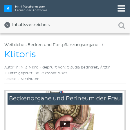
Wähle die beste Lernmethode für dich
Nr. 1 Plattform
zum
Lernen der Anatomie
Videos
Quizze
Beides
Inhaltsverzeichnis
Weibliches Becken und Fortpflanzungsorgane
Klitoris
Autor:in: Nila Nikro •
Geprüft von:
Claudia Bednarek, Ärztin
Zuletzt geprüft: 30. Oktober 2023
Lesezeit: 9 Minuten