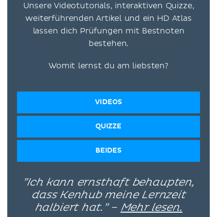
Unsere Videotutorials, interaktiven Quizze,
weiterführenden Artikel und ein HD Atlas
lassen dich Prüfungen mit Bestnoten
bestehen.
Womit lernst du am liebsten?
VIDEOS
QUIZZE
BEIDES
”Ich kann ernsthaft behaupten,
dass Kenhub meine Lernzeit
halbiert hat.” –
Mehr lesen.