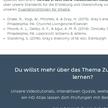
über unsere Standards für die Erstellung und Überprüfung von
unseren
Qualitätsrichtlinien für Inhalte.
Drake, R., Vogl, W., Mitchell, A. & Gray, H. (2015). Gray's a
Philadelphia, PA: Churchill Livingstone/Elsevier.
Moore, K. L., Dalley, A. F., & Agur, A. M. R. (2014). Clinical
Philadelphia, PA: Lippincott Williams & Wilkins.
Standring, S. (2016). Gray's Anatomy (41st ed.). Edinburgh:
Du willst mehr über das Thema 
lernen?
Unsere Videotutorials, interaktiven Quizze, weit
ein HD Atlas lassen dich Prüfungen mit B