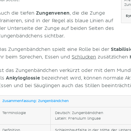
Fre
Zun
Auch die tiefen
Zungenvenen
, die die Zunge
Sy
rainieren, sind in der Regel als blaue Linien auf
der Unterseite der Zunge auf beiden Seiten des
Zungenbändchens sichtbar.
Das Zungenbändchen spielt eine Rolle bei der
Stabilis
ihr beim Sprechen, Essen und
Schlucken
zusätzlichen
Ist das Zungenbändchen verkürzt oder mit dem Mun
als
Ankyloglossie
bezeichnet wird, können normale Ak
Essen und bei Säuglingen auch das Stillen beeinträchti
Zusammenfassung: Zungenbändchen
Terminologie
Deutsch: Zungenbändchen
Latein: Frenulum linguae
Definition
Schleimhautfalte in der Mitte der Unters