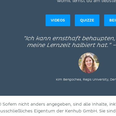
Womit lernst du am liebst
VIDEOS
QUIZZE
BE
”Ich kann ernsthaft behaupten
meine Lernzeit halbiert hat.” 
Kim Bengochea, Regis University, De
© Sofern nicht anders angegeben, sind alle Inhalte, inkl
ausschließliches Eigentum der Kenhub GmbH. Sie sin