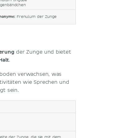
nulum linguae
genbändchen
nonyme:
Frenulum der Zunge
ierung
der Zunge und bietet
Halt
.
dboden verwachsen, was
tivitäten wie Sprechen und
gt sein.
eite der Zunge, die sie mit dem