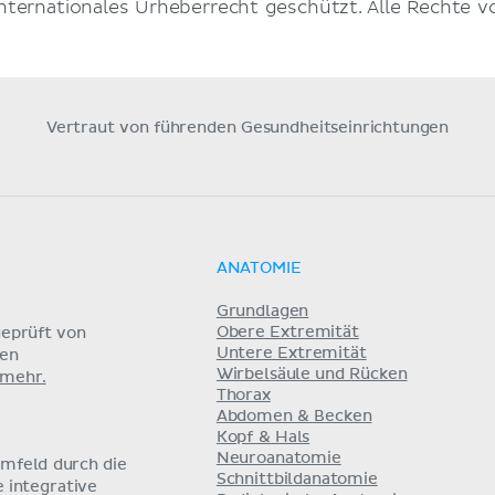
internationales Urheberrecht geschützt. Alle Rechte v
Vertraut von führenden Gesundheitseinrichtungen
ANATOMIE
Grundlagen
Obere Extremität
eprüft von
Untere Extremität
nen
Wirbelsäule und Rücken
 mehr.
Thorax
Abdomen & Becken
Kopf & Hals
Neuroanatomie
umfeld durch die
Schnittbildanatomie
e integrative