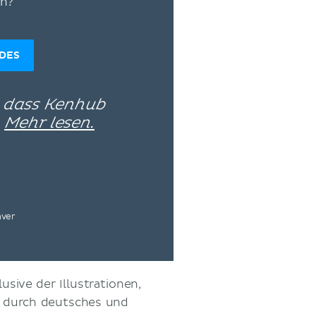
en?
IDES
, dass Kenhub
–
Mehr lesen.
nver
usive der Illustrationen,
d durch deutsches und