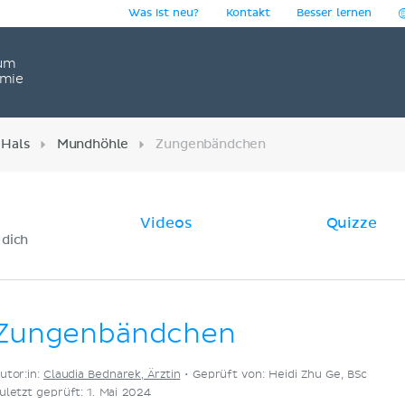
Was ist neu?
Kontakt
Besser lernen
um
omie
 Hals
Mundhöhle
Zungenbändchen
Videos
Quizze
 dich
Zungenbändchen
utor:in:
Claudia Bednarek, Ärztin
•
Geprüft von: Heidi Zhu Ge, BSc
uletzt geprüft: 1. Mai 2024