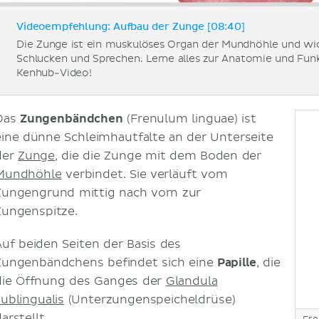
Videoempfehlung: Aufbau der Zunge [08:40]
Die Zunge ist ein muskulöses Organ der Mundhöhle und w
Schlucken und Sprechen. Lerne alles zur Anatomie und Fun
Kenhub-Video!
Das
Zungenbändchen
(Frenulum linguae) ist
eine dünne Schleimhautfalte an der Unterseite
der
Zunge
, die die Zunge mit dem Boden der
Mundhöhle
verbindet. Sie verläuft vom
Zungengrund mittig nach vorn zur
Zungenspitze.
Auf beiden Seiten der Basis des
Zungenbändchens befindet sich eine
Papille
, die
die Öffnung des Ganges der
Glandula
sublingualis
(Unterzungenspeicheldrüse)
arstellt.