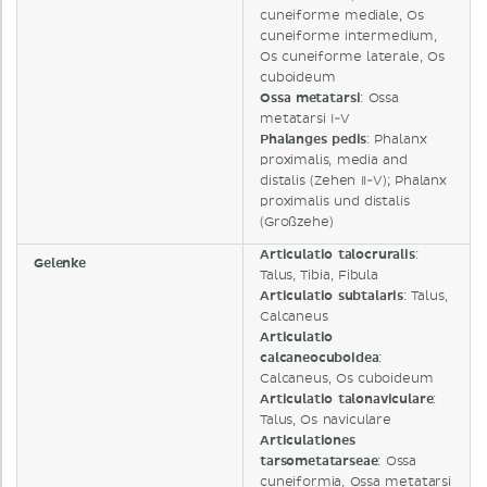
cuneiforme mediale, Os
cuneiforme intermedium,
Os cuneiforme laterale, Os
cuboideum
Ossa metatarsi
: Ossa
metatarsi I-V
Phalanges pedis
: Phalanx
proximalis, media and
distalis (Zehen II-V); Phalanx
proximalis und distalis
(Großzehe)
Articulatio talocruralis
:
Gelenke
Talus, Tibia, Fibula
Articulatio subtalaris
: Talus,
Calcaneus
Articulatio
calcaneocuboidea
:
Calcaneus, Os cuboideum
Articulatio talonaviculare
:
Talus, Os naviculare
Articulationes
tarsometatarseae
: Ossa
cuneiformia, Ossa metatarsi