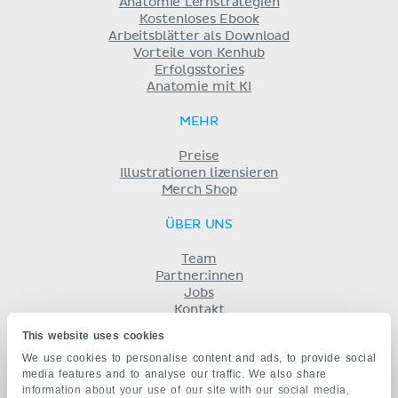
Anatomie Lernstrategien
Kostenloses Ebook
Arbeitsblätter als Download
Vorteile von Kenhub
Erfolgsstories
Anatomie mit KI
MEHR
Preise
Illustrationen lizensieren
Merch Shop
ÜBER UNS
Team
Partner:innen
Jobs
Kontakt
Impressum
This website uses cookies
Geschäftsbedingungen
We use cookies to personalise content and ads, to provide social
Datenschutz
media features and to analyse our traffic. We also share
KENHUB AUF...
information about your use of our site with our social media,