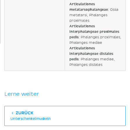
Articulationes
metatarsophalangeae
: Ossa
metatarsi, Phalanges
proximales
Articulationes
interphalangeae proximales
pedis
: Phalanges proximales,
Phalanges mediae
Articulationes
interphalangeae distales
pedis
: Phalanges mediae,
Phalanges distales
Lerne weiter
ZURÜCK
Unterschenkelmuskeln