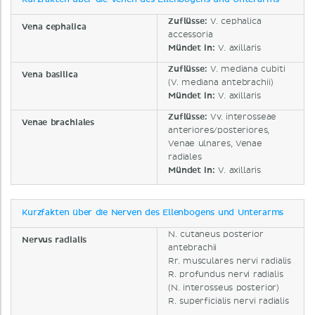
Kurzfakten über die Venen des Ellenbogens und Unterarms
Zuflüsse:
V. cephalica
Vena cephalica
accessoria
Mündet in:
V. axillaris
Zuflüsse:
V. mediana cubiti
Vena basilica
(V. mediana antebrachii)
Mündet in:
V. axillaris
Zuflüsse:
Vv. interosseae
Venae brachiales
anteriores/posteriores,
Venae ulnares, Venae
radiales
Mündet in:
V. axillaris
Kurzfakten über die Nerven des Ellenbogens und Unterarms
N. cutaneus posterior
Nervus radialis
antebrachii
Rr. musculares nervi radialis
R. profundus nervi radialis
(N. interosseus posterior)
R. superficialis nervi radialis