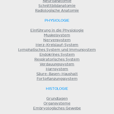
Neuroanatomie
Schnittbildanatomie
Radiologische Anatomie
PHYSIOLOGIE
Einführung in die Physiologie
Muskelsystem
Nervensystem
Herz-Kreislauf-System
Lymphatisches System und Immunsystem
Endokrines System
Respiratorisches System
Verdauungssystem
Harnsystem
Säure-Basen-Haushalt
Fortpflanzungssystem
HISTOLOGIE
Grundlagen
Organsysteme
Embryologisches Gewebe