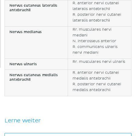
R. anterior nervi cutanei
Nervus cutaneus lateralis
lateralis antebrachii
antebrachii
R. posterior nervi cutanei
lateralis antebrachii
Rr. musculares nervi
Nervus medianus
mediani
N. interosseus anterior
R. communicans ulnaris
nervi mediani
Rr. musculares nervi ulnaris
Nervus ulnaris
R. anterior nervi cutanei
Nervus cutaneus medialis
medialis antebrachii
antebrachii
R. posterior nervi cutanei
medialis antebrachii
Lerne weiter