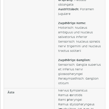
Ursprung
:
Medulla
oblongata
Austrittsloch
:
Foramen
jugulare
Zugehörige Kerne
:
Motorisch: Nucleus
ambiguus und Nucleus
salivatorius inferior
Sensorisch: Nucleus spinalis
nervi trigemini und Nucleus
tractus solitarii
Zugehörige Ganglien
:
Sensorisch: Ganglia superius
et inferius nervi
glossopharyngei
Parasympathisch: Ganglion
oticum
Nervus
t
ympanicus
Äste
Ramus
c
arotidis
Rami
p
haryngei
Ramus stylopharyngeus