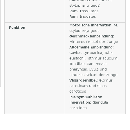
(
m
uskulärer Ast zum M.
stylopharyngeus)
Rami
t
onsillares
Rami
l
inguales
Motorische Innervation:
M.
Funktion
stylopharyngeus
Geschmacksempfindung:
Hinteres Drittel der Zunge
Allgemeine Empfindung
:
Cavitas tympanica, Tuba
eustachii, Isthmus faucium,
Tonsillae, Pars nasalis
pharyngis, Uvula und
hinteres Drittel der Zunge
Viszerosensibel:
Glomus
caroticum und Sinus
caroticus
Parasympathische
Innervation:
Glandula
parotidea