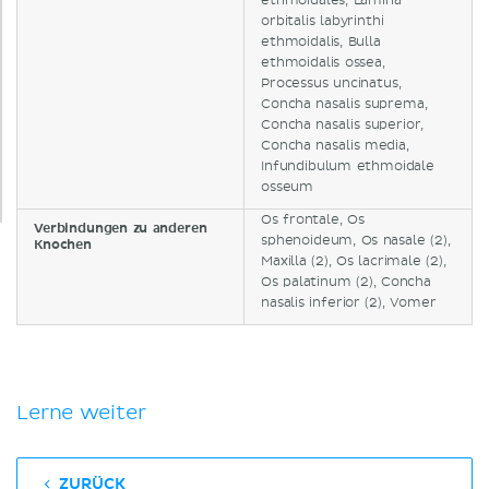
ethmoidales, Lamina
orbitalis labyrinthi
ethmoidalis, Bulla
ethmoidalis ossea,
Processus uncinatus,
Concha nasalis suprema,
Concha nasalis superior,
Concha nasalis media,
Infundibulum ethmoidale
osseum
Os frontale, Os
Verbindungen zu anderen
sphenoideum, Os nasale (2),
Knochen
Maxilla (2), Os lacrimale (2),
Os palatinum (2), Concha
nasalis inferior (2), Vomer
Lerne weiter
ZURÜCK