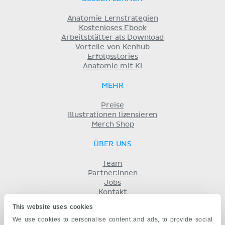
Anatomie Lernstrategien
Kostenloses Ebook
Arbeitsblätter als Download
Vorteile von Kenhub
Erfolgsstories
Anatomie mit KI
MEHR
Preise
Illustrationen lizensieren
Merch Shop
ÜBER UNS
Team
Partner:innen
Jobs
Kontakt
Impressum
This website uses cookies
Geschäftsbedingungen
We use cookies to personalise content and ads, to provide social
Datenschutz