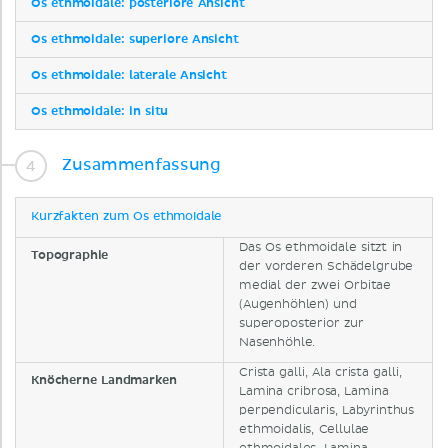
Os ethmoidale: posteriore Ansicht
Os ethmoidale: superiore Ansicht
Os ethmoidale: laterale Ansicht
Os ethmoidale: in situ
Zusammenfassung
Kurzfakten zum Os ethmoidale
Das Os ethmoidale sitzt in
Topographie
der vorderen Schädelgrube
medial der zwei Orbitae
(Augenhöhlen) und
superoposterior zur
Nasenhöhle.
Crista galli, Ala crista galli,
Knöcherne Landmarken
Lamina cribrosa, Lamina
perpendicularis, Labyrinthus
ethmoidalis, Cellulae