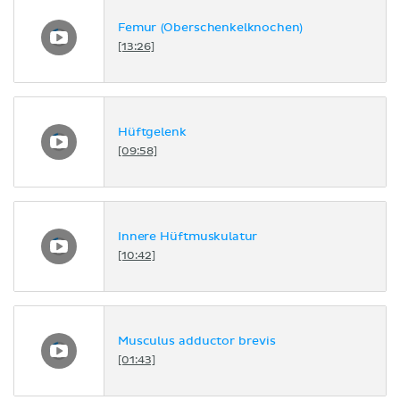
Femur (Oberschenkelknochen)
[13:26]
Hüftgelenk
[09:58]
Innere Hüftmuskulatur
[10:42]
Musculus adductor brevis
[01:43]