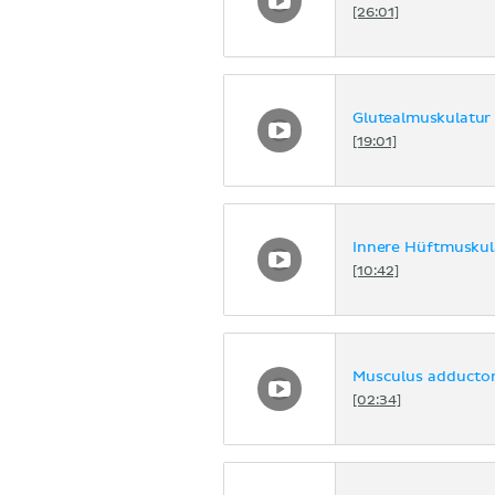
[26:01]
Glutealmuskulatur
[19:01]
Innere Hüftmuskul
[10:42]
Musculus adductor
[02:34]