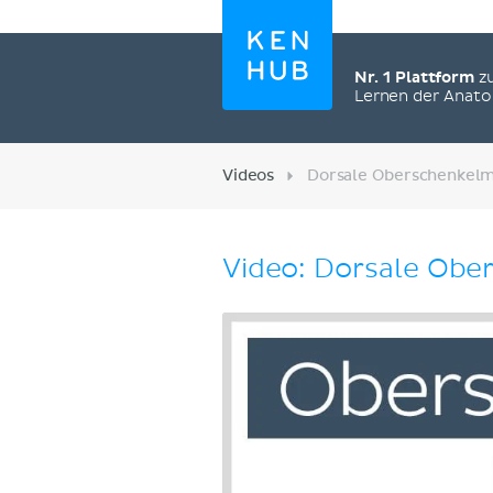
Nr. 1 Plattform
z
Lernen der Anat
Videos
Dorsale Oberschenkelm
Video: Dorsale Obe