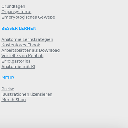
Grundlagen
Organsysteme
Embryologisches Gewebe
BESSER LERNEN
Anatomie Lernstrategien
Kostenloses Ebook
Arbeitsblätter als Download
Vorteile von Kenhub
Erfolgsstories
Anatomie mit KI
MEHR
Preise
Illustrationen lizensieren
Merch Shop