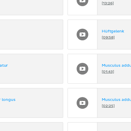
[13:26]
Hüftgelenk
[09:58]
atur
Musculus addu
[01:43]
 longus
Musculus add
[02:25]