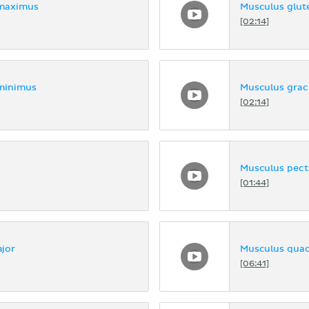
 maximus
Musculus glut
[02:14]
minimus
Musculus graci
[02:14]
Musculus pect
[01:44]
jor
Musculus quad
[06:41]