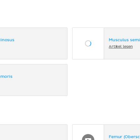
dinosus
Musculus sem
Artikel lesen
emoris
Femur (Obersc