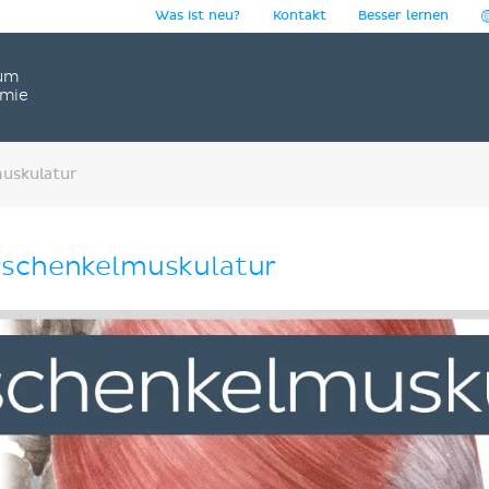
Was ist neu?
Kontakt
Besser lernen
um
omie
uskulatur
rschenkelmuskulatur