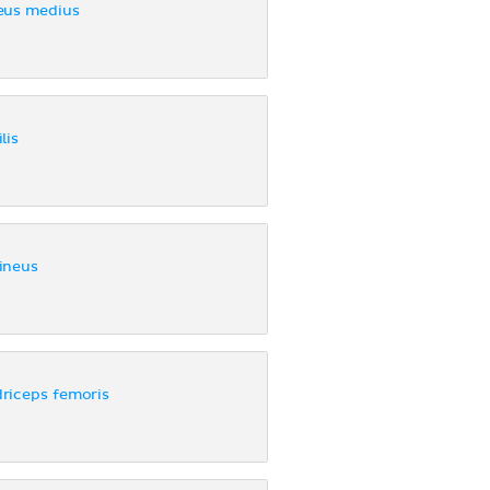
eus medius
lis
ineus
riceps femoris