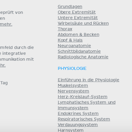
Grundlagen
Obere Extremität
eprüft von
Untere Extremität
nen
Wirbelsäule und Rücken
 mehr.
Thorax
Abdomen & Becken
Kopf & Hals
Neuroanatomie
umfeld durch die
Schnittbildanatomie
e integrative
Radiologische Anatomie
mmunikation mit
hr.
PHYSIOLOGIE
Einführung in die Physiologie
 Tag
Muskelsystem
Nervensystem
Herz-Kreislauf-System
Lymphatisches System und
Immunsystem
Endokrines System
Respiratorisches System
Verdauungssystem
Harnsystem