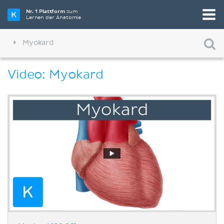
Nr. 1 Plattform
zum
Lernen der Anatomie
Myokard
Video: Myokard