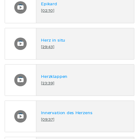
Epikard
[02:10]
Herz in situ
[29:43]
Herzklappen
[23:39]
Innervation des Herzens
[09:37]