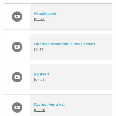
Mitralklappe
[03:27]
Oberflächenanatomie des Herzens
[14:31]
Perikard
[04:25]
Rechter Ventrikel
[03:31]