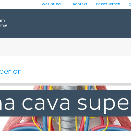
Was ist neu?
Kontakt
Besser lernen
um
omie
perior