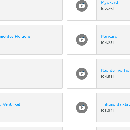
Myokard
[02:26]
mie des Herzens
Perikard
[04:25]
Rechter Vorho
[04:58]
 Ventrikel
Trikuspidalkla
[03:34]