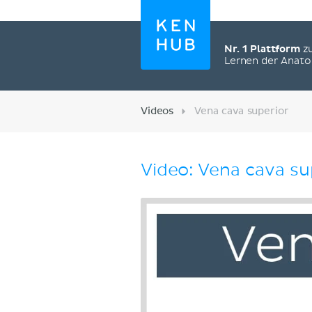
Nr. 1 Plattform
z
Lernen der Anat
Videos
Vena cava superior
Video: Vena cava su