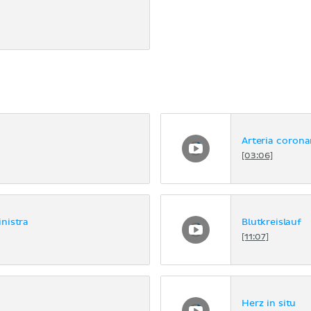
r
Arteria corona
[03:06]
inistra
Blutkreislauf
[11:07]
Herz in situ