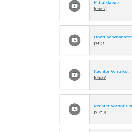
Mitralklappe
[03:27]
Oberflächenanato
[14:31]
Rechter Ventrikel
[03:31]
Rechter Vorhof und
[25:13]