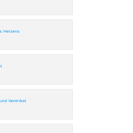
es Herzens
l
und Ventrikel