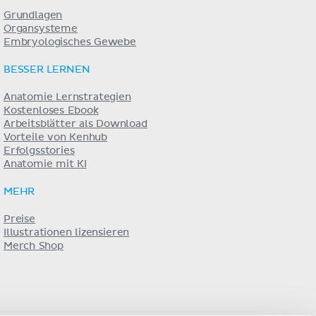
Grundlagen
Organsysteme
Embryologisches Gewebe
BESSER LERNEN
Anatomie Lernstrategien
Kostenloses Ebook
Arbeitsblätter als Download
Vorteile von Kenhub
Erfolgsstories
Anatomie mit KI
MEHR
Preise
Illustrationen lizensieren
Merch Shop