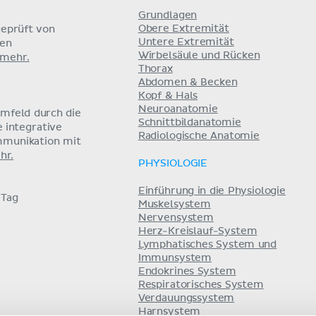
Grundlagen
Obere Extremität
eprüft von
Untere Extremität
nen
Wirbelsäule und Rücken
 mehr.
Thorax
Abdomen & Becken
Kopf & Hals
Neuroanatomie
umfeld durch die
Schnittbildanatomie
e integrative
Radiologische Anatomie
mmunikation mit
hr.
PHYSIOLOGIE
Einführung in die Physiologie
 Tag
Muskelsystem
Nervensystem
Herz-Kreislauf-System
Lymphatisches System und
Immunsystem
Endokrines System
Respiratorisches System
Verdauungssystem
Harnsystem