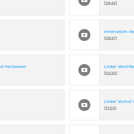
[29:43]
Innervation d
[09:37]
nd Herzvenen
Linker Ventrike
[03:32]
Linker Vorhof 
[17:03]