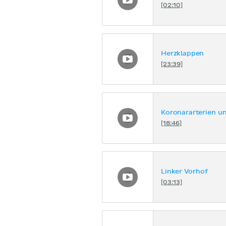
[02:10]
Herzklappen
[23:39]
Koronararterien u
[18:46]
Linker Vorhof
[03:13]