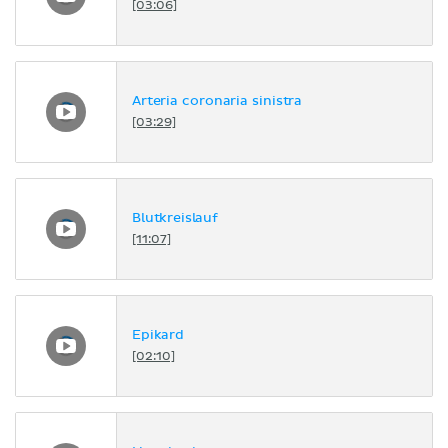
[03:06]
Arteria coronaria sinistra
[03:29]
Blutkreislauf
[11:07]
Epikard
[02:10]