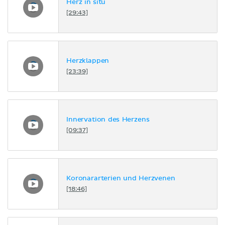
Herz in situ
[29:43]
Herzklappen
[23:39]
Innervation des Herzens
[09:37]
Koronararterien und Herzvenen
[18:46]