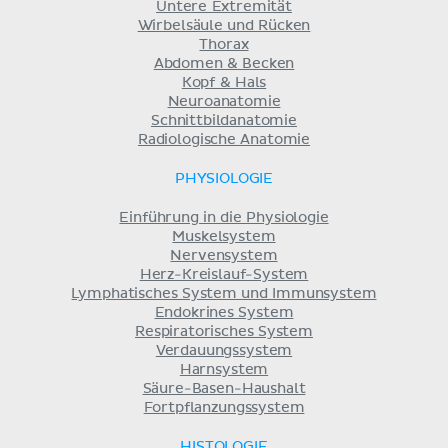
Untere Extremität
Wirbelsäule und Rücken
Thorax
Abdomen & Becken
Kopf & Hals
Neuroanatomie
Schnittbildanatomie
Radiologische Anatomie
PHYSIOLOGIE
Einführung in die Physiologie
Muskelsystem
Nervensystem
Herz-Kreislauf-System
Lymphatisches System und Immunsystem
Endokrines System
Respiratorisches System
Verdauungssystem
Harnsystem
Säure-Basen-Haushalt
Fortpflanzungssystem
HISTOLOGIE