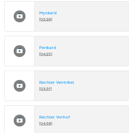
Myokard
[02:26]
Perikard
[04:25]
Rechter Ventrikel
[03:31]
Rechter Vorhof
[04:58]