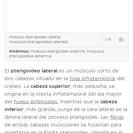
Músculo pterigoideo lateral
1/3
Musculus pterygoideus lateralis
Sinónimos:
Músculo pterigoideo externo, Musculus
pterygoideus externus
El
pterigoideo lateral
es un músculo corto de
dos cabezas situado en la
fosa infratemporal
del
cráneo. La
cabeza superior
, más pequeña, se
origina en la cresta infratemporal del ala mayor
del
hueso esfenoides
, mientras que la
cabeza
inferior
, más grande, surge de la cara lateral de la
lámina lateral del proceso pterigoides. Las
fibras
de ambas cabezas musculares se fusionan para
insertarse en la fosita pterigoidea, ubicada en el