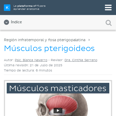
Elige tu herramienta de estudio favorita
La
plataforma nº 1
para
aprender anatomía
Videos
Cuestionarios
Ambos
Índice
Región infratemporal y fosa pterigopalatina
Músculos pterigoideos
Autor:
Psic. Blanca Navarro
•
Revisor:
Dra. Cinthia Serrano
Última revisión: 21 de Julio de 2025
Tiempo de lectura: 6 minutos