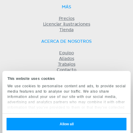
MÁS
Precios
Licenciar ilustraciones
Tienda
ACERCA DE NOSOTROS
Equipo
Aliados
Trabajos
Contacto
Compañía
This website uses cookies
Términos y condiciones
We use cookies to personalise content and ads, to provide social
Privacidad
media features and to analyse our traffic. We also share
KENHUB EN...
information about your use of our site with our social media,
advertising and analytics partners who may combine it with other
English
information that you’ve provided to them or that they’ve collected
Deutsch
from your use of their services.
Português
Français
Allow all
русский
中文