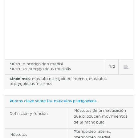
Músculo pterigoideo medial
1/2
Musculus pterygoideus medialis
Sinónimos:
Músculo pterigoideo interno, Musculus
pterygoideus internus
Puntos clave sobre los músculos pterigoideos
Músculos de la masticación
Definición y función
que producen movimientos
de la mandíbula
Pterigoideo lateral,
Músculos
pterigoideo medial