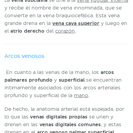
La
vena subclavia
se une a la
vena yugular interna
y recibe el nombre de vena innominada, que se
convierte en la vena braquiocefálica. Esta vena
grande drena en la
vena cava superior
y luego en
el
atrio derecho
del
corazón
.
Arcos venosos
En cuanto a las venas de la mano, los
arcos
palmares profundo
y
superficial
se encuentran
íntimamente asociados con los arcos arteriales
profundo y superficial de la
mano
.
De hecho, la anatomía arterial está espejada, por
lo que las
venas digitales propias
se unen y
drenan en las
venas digitales comunes
, y estas
drenan en el
arco venoso palmar superficial
.