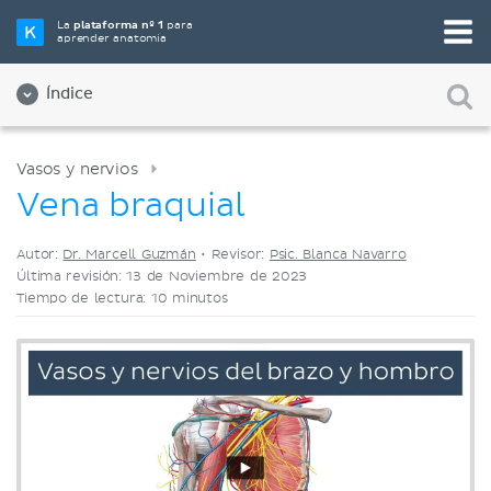
Elige tu herramienta de estudio favorita
La
plataforma nº 1
para
aprender anatomía
Videos
Cuestionarios
Ambos
Índice
Vasos y nervios
Vena braquial
Autor:
Dr. Marcell Guzmán
•
Revisor:
Psic. Blanca Navarro
Última revisión: 13 de Noviembre de 2023
Tiempo de lectura: 10 minutos