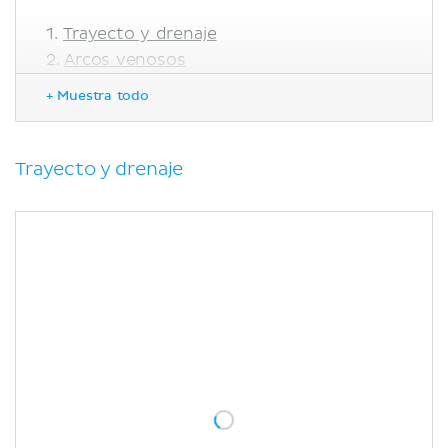
Trayecto y drenaje
Arcos venosos
Tributarias
+ Muestra todo
Correlaciones clínicas
Anatomía superficial
Venopunción y canulación
Trayecto y drenaje
Bibliografía