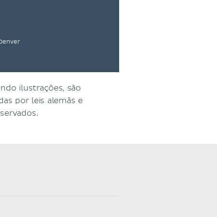
 Denver
ndo ilustrações, são
as por leis alemãs e
eservados.