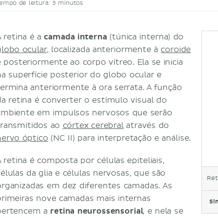
empo de leitura: 3 minutos
A retina é a
camada interna
(túnica interna) do
globo ocular
, localizada anteriormente à
coroide
e posteriormente ao corpo vítreo. Ela se inicia
na superfície posterior do globo ocular e
termina anteriormente à ora serrata. A função
da retina é converter o estímulo visual do
ambiente em impulsos nervosos que serão
transmitidos ao
córtex cerebral
através do
nervo óptico
(NC II) para interpretação e análise.
A retina é composta por células epiteliais,
células da glia e células nervosas, que são
Ret
organizadas em dez diferentes camadas. As
primeiras nove camadas mais internas
Si
pertencem a
retina neurossensorial
, e nela se