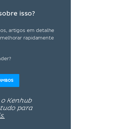
sobre isso?
vos, artigos em detalhe
ra melhorar rapidamente
nder?
AMBOS
 o Kenhub
studo para
s.