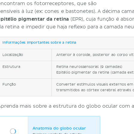
encontram os fotorreceptores, que são
sensíveis à luz (ex: cones e bastonetes). A décima cama
epitélio pigmentar da retina
(EPR), cuja função é abso
da retina e impedir que haja reflexo para a camada neu
Informações importantes sobre a retina
Localização
Anterior à coroide, posterior ao corpo ví
Estrutura
Retina neurossensorial (9 camadas)
Epitélio pigmentar da retina (camada ext
Função
Converter estímulos visuais externos em
transmitidos ao córtex cerebral através 
Aprenda mais sobre a estrutura do globo ocular com a
Anatomia do globo ocular