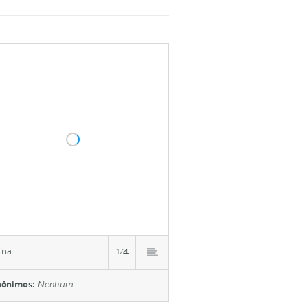
ina
1/4
nônimos:
Nenhum