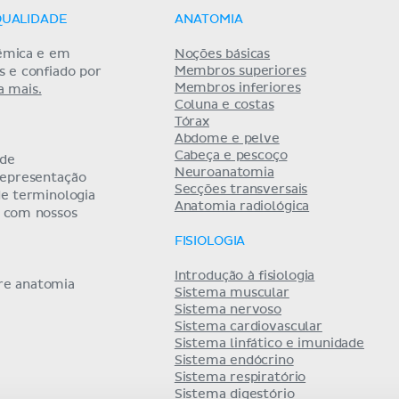
QUALIDADE
ANATOMIA
êmica e em
Noções básicas
Membros superiores
as e confiado por
Membros inferiores
a mais.
Coluna e costas
Tórax
Abdome e pelve
Cabeça e pescoço
 de
Neuroanatomia
representação
Secções transversais
de terminologia
Anatomia radiológica
a com nossos
FISIOLOGIA
Introdução à fisiologia
bre anatomia
Sistema muscular
Sistema nervoso
Sistema cardiovascular
Sistema linfático e imunidade
Sistema endócrino
Sistema respiratório
Sistema digestório