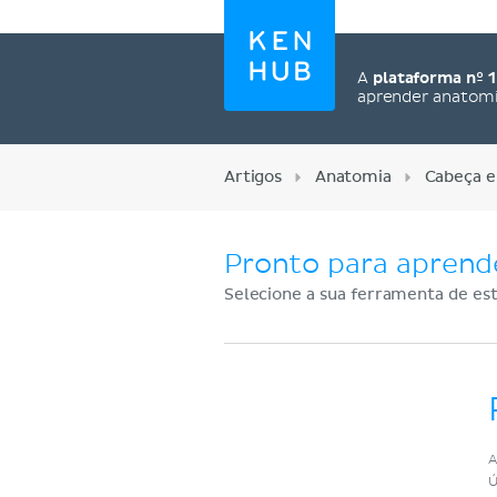
A
plataforma nº 1
aprender anatom
Artigos
Anatomia
Cabeça e
Pronto para aprend
Selecione a sua ferramenta de est
Cadastre-se agora
A
Ú