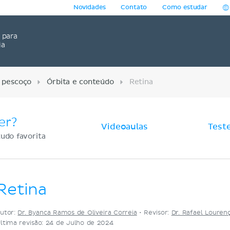
Novidades
Contato
Como estudar
para
ia
 pescoço
Órbita e conteúdo
Retina
er?
Videoaulas
Test
udo favorita
Retina
utor:
Dr. Byanca Ramos de Oliveira Correia
•
Revisor:
Dr. Rafael Loure
ltima revisão: 24 de Julho de 2024