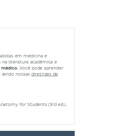
alistas em medicina e
na literatura acadêmica e
 médico.
Você pode aprender
o lendo nossas
diretrizes de
s Anatomy for Students (3rd ed.).