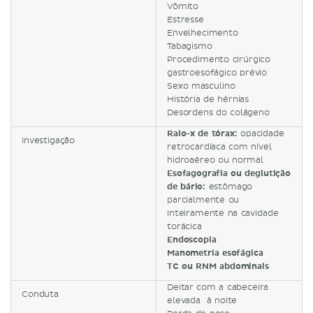
Vômito
Estresse
Envelhecimento
Tabagismo
Procedimento cirúrgico
gastroesofágico prévio
Sexo masculino
História de hérnias
Desordens do colágeno
Raio-x de tórax:
opacidade
Investigação
retrocardíaca com nível
hidroaéreo ou normal
Esofagografia ou deglutição
de bário:
estômago
parcialmente ou
inteiramente na cavidade
torácica
Endoscopia
Manometria esofágica
TC ou RNM abdominais
Deitar com a cabeceira
Conduta
elevada à noite