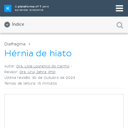
Selecione a sua ferramenta de estudo favorita
A
plataforma nº 1
para
aprender anatomia
Videoaulas
Testes
Ambos
Índice
Diafragma
Hérnia de hiato
Autor:
Dra. Lívia Lourenço do Carmo
•
Revisor:
Dra. Uruj Zehra, PhD
Última revisão: 30 de Outubro de 2023
Tempo de leitura: 15 minutos