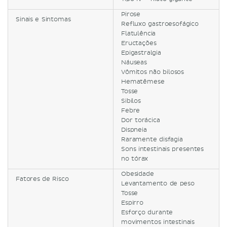
Pirose
Sinais e Sintomas
Refluxo gastroesofágico
Flatulência
Eructações
Epigastralgia
Náuseas
Vômitos não bilosos
Hematêmese
Tosse
Sibilos
Febre
Dor torácica
Dispneia
Raramente disfagia
Sons intestinais presentes
no tórax
Obesidade
Fatores de Risco
Levantamento de peso
Tosse
Espirro
Esforço durante
movimentos intestinais