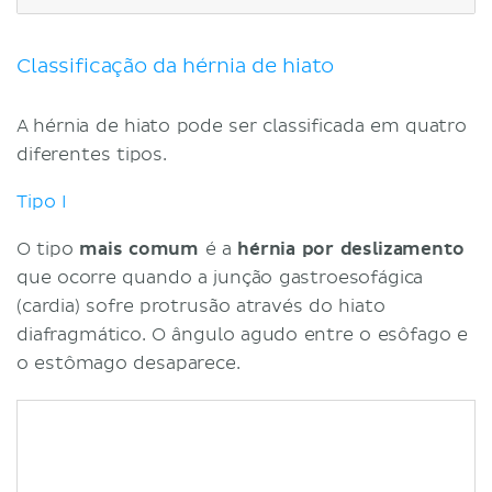
Tipo III
Tipo IV
Sinais e sintomas
Classificação da hérnia de hiato
Fatores de risco
Investigação
A hérnia de hiato pode ser classificada em quatro
Conduta
diferentes tipos.
Complicações
Tipo I
Resumo
Referências
O tipo
mais comum
é a
hérnia por deslizamento
que ocorre quando a junção gastroesofágica
(cardia) sofre protrusão através do hiato
diafragmático. O ângulo agudo entre o esôfago e
o estômago desaparece.