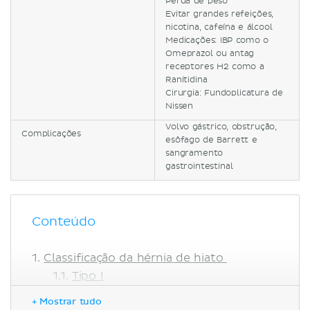
Perda de peso
Evitar grandes refeições,
nicotina, cafeína e álcool
Medicações: IBP como o
Omeprazol ou antag
receptores H2 como a
Ranitidina
Cirurgia: Fundoplicatura de
Nissen
Volvo gástrico, obstrução,
Complicações
esôfago de Barrett e
sangramento
gastrointestinal
Conteúdo
Classificação da hérnia de hiato
Tipo I
Tipo II
+ Mostrar tudo