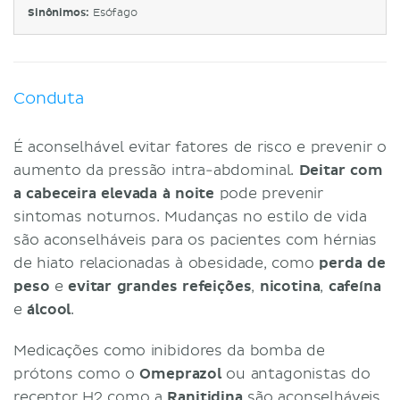
Sinônimos:
Esófago
Conduta
É aconselhável evitar fatores de risco e prevenir o
aumento da pressão intra-abdominal.
Deitar com
a cabeceira elevada à noite
pode prevenir
sintomas noturnos. Mudanças no estilo de vida
são aconselháveis para os pacientes com hérnias
de hiato relacionadas à obesidade, como
perda de
peso
e
evitar grandes refeições
,
nicotina
,
cafeína
e
álcool
.
Medicações como inibidores da bomba de
prótons como o
Omeprazol
ou antagonistas do
receptor H2 como a
Ranitidina
são aconselháveis