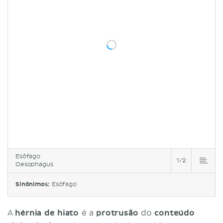
Esôfago
1/2
Oesophagus
Sinônimos:
Esófago
A
hérnia de hiato
é a
protrusão
do
conteúdo