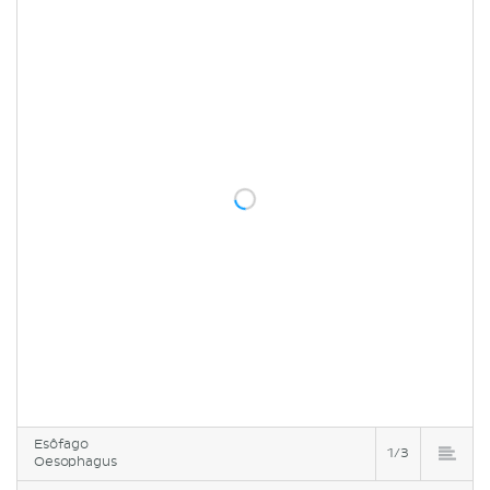
Esôfago
1/3
Oesophagus