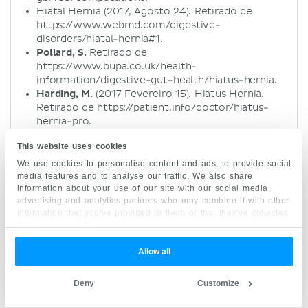
Hiatal Hernia (2017, Agosto 24). Retirado de
https://www.webmd.com/digestive-
disorders/hiatal-hernia#1.
Pollard, S.
Retirado de
https://www.bupa.co.uk/health-
information/digestive-gut-health/hiatus-hernia.
Harding, M.
(2017 Fevereiro 15). Hiatus Hernia.
Retirado de https://patient.info/doctor/hiatus-
hernia-pro.
Phillips, M.M.
(2017 Abril 24). Hiatal hernia.
This website uses cookies
Retirado de
https://medlineplus.gov/ency/article/001137.htm.
We use cookies to personalise content and ads, to provide social
Wedro, B.
Hiatal Hernia. Retirado de
media features and to analyse our traffic. We also share
information about your use of our site with our social media,
https://www.medicinenet.com/hiatal_hernia_ove
advertising and analytics partners who may combine it with other
rview/article.htm#what_are_the_signs_and_sym
information that you’ve provided to them or that they’ve collected
ptoms_of_a_hiatal_hernia.
from your use of their services.
Dean, C., Etienne, D., Carpentier, B. et al
(2012).
Hiatal hernias. Surg Radiol Anat (2012) 34(4):291-
Allow all
9.
Roman S., Kahrilas, P.J.
(2014). The diagnosis and
Deny
Customize
management of hiatus hernia. BMJ 349:g6154.