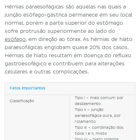
Hérnias paraesofágicas são aquelas nas quais a
junção esôfago-gástrica permanece em seu local
normal, porém a parte superior do estômago
sofre protrusão superiormente ao lado do
esôfago
, em direção ao tórax. As hérnias de hiato
paraesofágicas englobam quase 20% dos casos.
Hérnias de hiato resultam em doença do refluxo
gastroesofágico e contribuem para alterações
celulares e outras complicações.
Fatos importantes
Tipo I – mais comum por
Classificação
deslizamento
Tipo II – junção
paraesofágica pura, por
rolamento
Tipo III – combinação dos
tipos I e II, misto
Tipo IV – hiato gigante