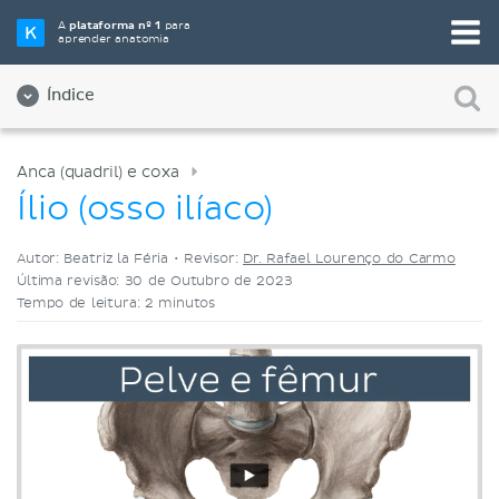
Selecione a sua ferramenta de estudo favorita
A
plataforma nº 1
para
aprender anatomia
Videoaulas
Testes
Ambos
Índice
Anca (quadril) e coxa
Ílio (osso ilíaco)
Autor: Beatriz la Féria •
Revisor:
Dr. Rafael Lourenço do Carmo
Última revisão: 30 de Outubro de 2023
Tempo de leitura: 2 minutos