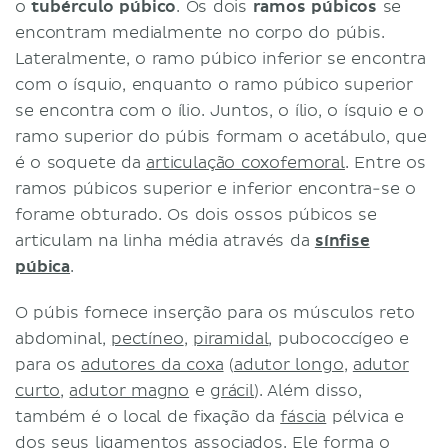
o
tubérculo púbico
. Os dois
ramos púbicos
se
encontram medialmente no corpo do púbis.
Lateralmente, o ramo púbico inferior se encontra
com o ísquio, enquanto o ramo púbico superior
se encontra com o ílio. Juntos, o ílio, o ísquio e o
ramo superior do púbis formam o acetábulo, que
é o soquete da
articulação coxofemoral
. Entre os
ramos púbicos superior e inferior encontra-se o
forame obturado. Os dois ossos púbicos se
articulam na linha média através da
sínfise
púbica
.
O púbis fornece inserção para os músculos reto
abdominal,
pectíneo
,
piramidal
, pubococcígeo e
para os
adutores da coxa
(
adutor longo
,
adutor
curto
,
adutor magno
e
grácil
). Além disso,
também é o local de fixação da
fáscia
pélvica e
dos seus ligamentos associados. Ele forma o