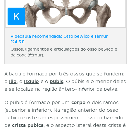
Videoaula recomendada: Osso pélvico e fêmur
[24:51]
Ossos, ligamentos e articulações do osso pélvico e
da coxa (fêmur).
A
bacia
é formada por três ossos que se fundem:
o
ílio
, o
ísquio
e o
púbis
. O púbis é o menor deles
e se localiza na região ântero-inferior da
pelve
.
O púbis é formado por um
corpo
e dois ramos
(superior e inferior). Na região anterior do osso
púbico existe um espessamento ósseo chamado
de
crista púbica
, e o aspecto lateral desta crista é