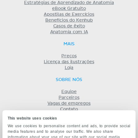
Estratégias de Aprendizado de Anatomia
eBook Gratuito
Apostilas de Exercícios
Benefícios do Kenhub
Casos de êxito
Anatomia com IA
MAIS
Preços
Licença das ilustrações
Loja
SOBRE NÓS
Equipe
Parceiros
Vagas de empregos
Contato
Registro
This website uses cookies
Termos
We use cookies to personalise content and ads, to provide social
Privacidade
media features and to analyse our traffic. We also share
KENHUB EM...
information about your use of our site with our social media,