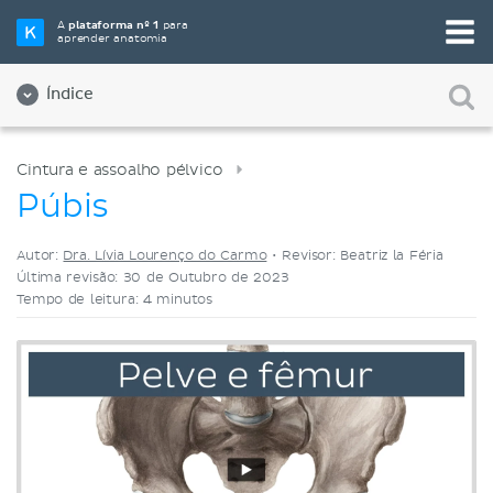
Selecione a sua ferramenta de estudo favorita
A
plataforma nº 1
para
aprender anatomia
Videoaulas
Testes
Ambos
Índice
Cintura e assoalho pélvico
Púbis
Autor:
Dra. Lívia Lourenço do Carmo
•
Revisor: Beatriz la Féria
Última revisão: 30 de Outubro de 2023
Tempo de leitura: 4 minutos