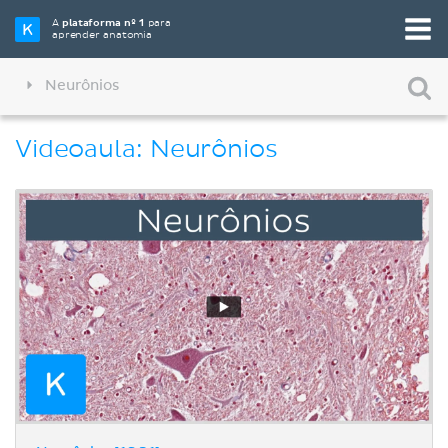
A
plataforma nº 1
para
aprender anatomia
Neurônios
Videoaula: Neurônios